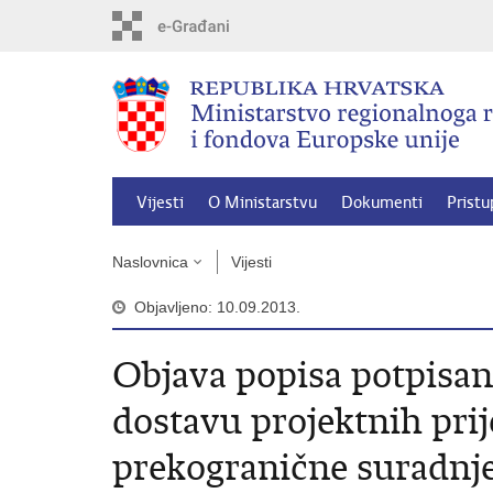
Preskoči
na
glavni
sadržaj
Vijesti
O Ministarstvu
Dokumenti
Pristu
Naslovnica
Vijesti
Objavljeno: 10.09.2013.
Objava popisa potpisan
dostavu projektnih pri
prekogranične suradnje