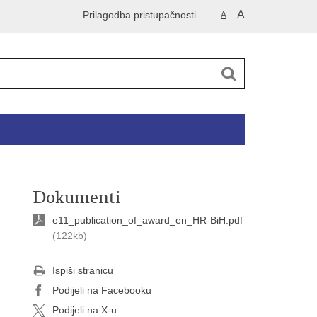
A
Prilagodba pristupačnosti
A
Dokumenti
e11_publication_of_award_en_HR-BiH.pdf
(122kb)
Ispiši stranicu
Podijeli na Facebooku
Podijeli na X-u