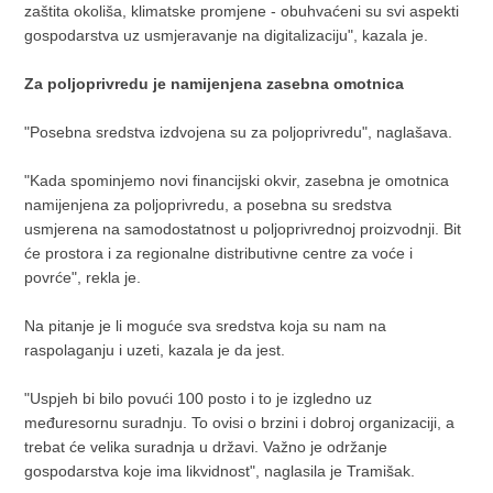
zaštita okoliša, klimatske promjene - obuhvaćeni su svi aspekti
gospodarstva uz usmjeravanje na digitalizaciju", kazala je.
Za poljoprivredu je namijenjena zasebna omotnica
"Posebna sredstva izdvojena su za poljoprivredu", naglašava.
"Kada spominjemo novi financijski okvir, zasebna je omotnica
namijenjena za poljoprivredu, a posebna su sredstva
usmjerena na samodostatnost u poljoprivrednoj proizvodnji. Bit
će prostora i za regionalne distributivne centre za voće i
povrće", rekla je.
Na pitanje je li moguće sva sredstva koja su nam na
raspolaganju i uzeti, kazala je da jest.
"Uspjeh bi bilo povući 100 posto i to je izgledno uz
međuresornu suradnju. To ovisi o brzini i dobroj organizaciji, a
trebat će velika suradnja u državi. Važno je održanje
gospodarstva koje ima likvidnost", naglasila je Tramišak.