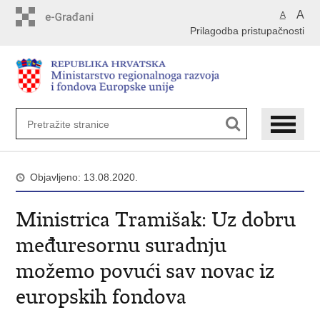
Preskoči
A
A
na
Prilagodba pristupačnosti
glavni
sadržaj
Objavljeno: 13.08.2020.
Ministrica Tramišak: Uz dobru
međuresornu suradnju
možemo povući sav novac iz
europskih fondova