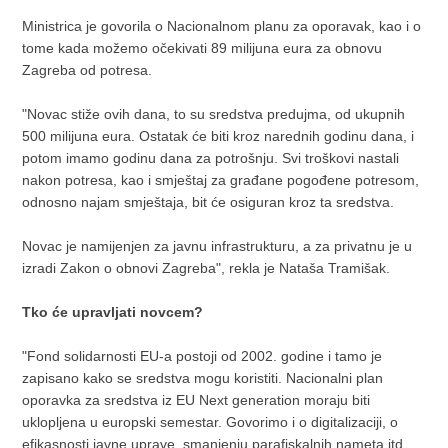
Ministrica je govorila o Nacionalnom planu za oporavak, kao i o
tome kada možemo očekivati 89 milijuna eura za obnovu
Zagreba od potresa.
"Novac stiže ovih dana, to su sredstva predujma, od ukupnih
500 milijuna eura. Ostatak će biti kroz narednih godinu dana, i
potom imamo godinu dana za potrošnju. Svi troškovi nastali
nakon potresa, kao i smještaj za građane pogođene potresom,
odnosno najam smještaja, bit će osiguran kroz ta sredstva.
Novac je namijenjen za javnu infrastrukturu, a za privatnu je u
izradi Zakon o obnovi Zagreba", rekla je Nataša Tramišak.
Tko će upravljati novcem?
"Fond solidarnosti EU-a postoji od 2002. godine i tamo je
zapisano kako se sredstva mogu koristiti. Nacionalni plan
oporavka za sredstva iz EU Next generation moraju biti
uklopljena u europski semestar. Govorimo i o digitalizaciji, o
efikasnosti javne uprave, smanjenju parafiskalnih nameta itd.