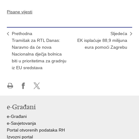
Pisane vijesti
Prethodna
Sljedeća
Tramišak za RTL Danas:
EK isplaćuje 88,9 milijuna
Naravno da će nova
eura pomoći Zagrebu
Nacionalna dječja bolnica
biti u prioritetima za gradnju
iz EU sredstava
Ispiši
Podijeli
Podijeli
stranicu
na
na
e-Građani
Facebooku
X-
u
e-Građani
e-Savjetovanja
Portal otvorenih podataka RH
Izvozni portal