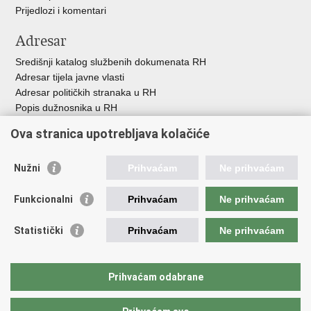
Prijedlozi i komentari
Adresar
Središnji katalog službenih dokumenata RH
Adresar tijela javne vlasti
Adresar političkih stranaka u RH
Popis dužnosnika u RH
Besplatni telefoni javne uprave
Ova stranica upotrebljava kolačiće
Pozivi za žurnu pomoć
Važne poveznice
Nužni
Prihvaćam
Ne prihvaćam
Vlada Republike H
rvatske
Funkcionalni
Prihvaćam
Ne prihvaćam
Strukturni i investicijski fondovi
Središnja agencija za financiranje i ugovaranje
Statistički
Prihvaćam
Ne prihvaćam
Predstavništvo Europske komisije u Hrvatskoj
Europska komisija
Europski parlament
Prihvaćam odabrane