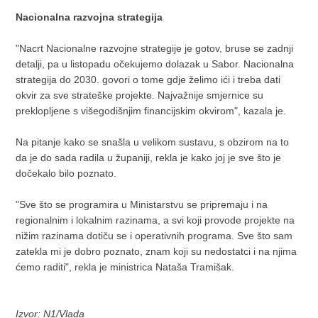
Nacionalna razvojna strategija
"Nacrt Nacionalne razvojne strategije je gotov, bruse se zadnji
detalji, pa u listopadu očekujemo dolazak u Sabor. Nacionalna
strategija do 2030. govori o tome gdje želimo ići i treba dati
okvir za sve strateške projekte. Najvažnije smjernice su
preklopljene s višegodišnjim financijskim okvirom", kazala je.
Na pitanje kako se snašla u velikom sustavu, s obzirom na to
da je do sada radila u županiji, rekla je kako joj je sve što je
dočekalo bilo poznato.
"Sve što se programira u Ministarstvu se pripremaju i na
regionalnim i lokalnim razinama, a svi koji provode projekte na
nižim razinama dotiču se i operativnih programa. Sve što sam
zatekla mi je dobro poznato, znam koji su nedostatci i na njima
ćemo raditi", rekla je ministrica Nataša Tramišak.
Izvor: N1/Vlada