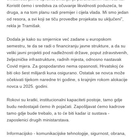
Koristit ćemo i sredstva za očuvanje likvidnosti poduzeća, te
druga, a na tom planu radi premijer i cijela vlada. Mi smo jedan
od resora, a svi koji se tiču provedbe projekata su uključeni",
rekla je Tramišak.
Dodala je kako su smjernice već zadane u europskom
semestru, te da se radi o financiranju javne strukture, a da su
veliki javni projekti pod nadležnosti države, poput zdravstvenih,
željezničke infrastrukture, radnih mjesta, odnosno nastavak
Covid mjera. Za gospodarstvo nema opasnosti, Hrvatskoj će
biti oko šest milijardi kuna osigurano. Ostatak se novca može
očekivati tijekom naredne tri godine, s krajnjim rokom alokacije
novca u 2025. godini.
Rokovi su kratki, institucionalni kapaciteti postoje, tamo gdje
budu nedostajali ćemo ih pojačati. Zapošljavat ćemo kadrove
tamo gdje bude trebalo, a to će biti kadar iz sustava -
zaposlenici drugih ministarstava.
Informacijsko - komunikacijske tehnologije, sigurnost, obrana,