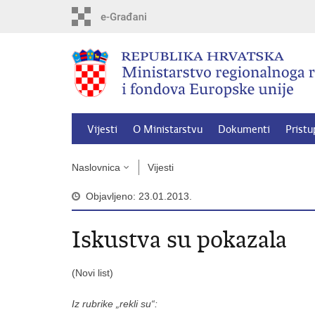
Preskoči
na
glavni
sadržaj
Vijesti
O Ministarstvu
Dokumenti
Pristu
Naslovnica
Vijesti
Objavljeno: 23.01.2013.
Iskustva su pokazala
(Novi list)
Iz rubrike „rekli su“: