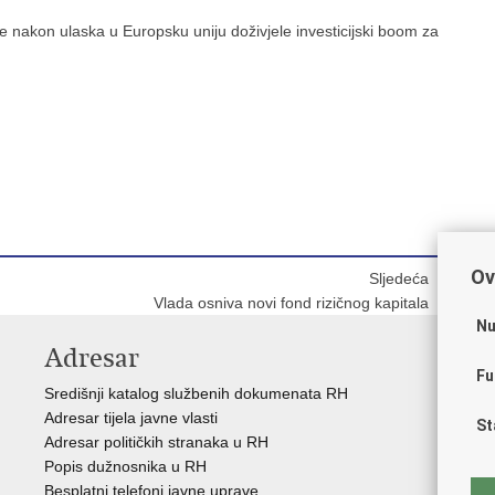
ne nakon ulaska u Europsku uniju doživjele investicijski boom za
Ov
Sljedeća
Vlada osniva novi fond rizičnog kapitala
Nu
Adresar
V
Fu
Središnji katalog službenih dokumenata RH
Vla
Adresar tijela javne vlasti
Str
St
Adresar političkih stranaka u RH
Sre
Popis dužnosnika u RH
Pre
Besplatni telefoni javne uprave
Eur