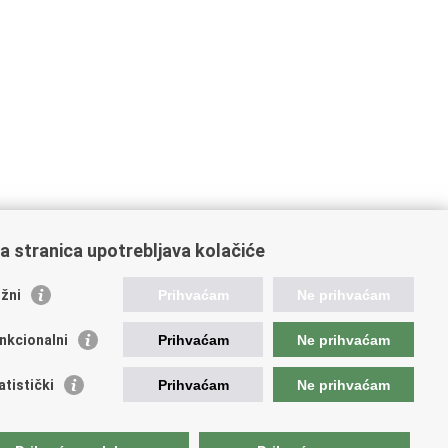
a stranica upotrebljava kolačiće
žni
Prihvaćam
Ne prihvaćam
ažne poveznice
nkcionalni
Prihvaćam
Ne prihvaćam
da Republike H
rvatske
ukturni i investicijski fondovi
atistički
Prihvaćam
Ne prihvaćam
dišnja agencija za financiranje i ugovaranje
dstavništvo Europske komisije u Hrvatskoj
opska komisija