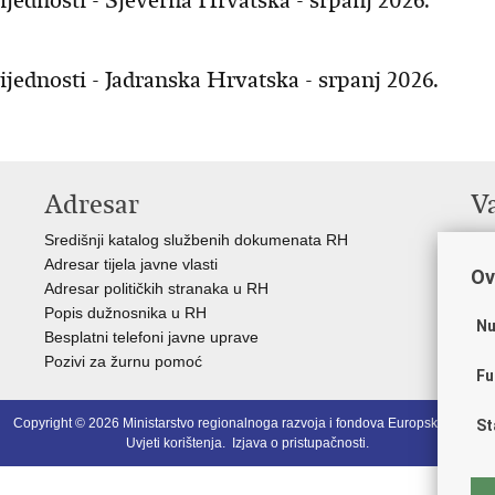
ijednosti - Sjeverna Hrvatska - srpanj 2026.
ijednosti - Jadranska Hrvatska - srpanj 2026.
Adresar
V
Središnji katalog službenih dokumenata RH
Vla
Adresar tijela javne vlasti
Str
Ov
Adresar političkih stranaka u RH
Sre
Popis dužnosnika u RH
Pre
Nu
Besplatni telefoni javne uprave
Eur
Pozivi za žurnu pomoć
Eur
Fu
Copyright © 2026 Ministarstvo regionalnoga razvoja i fondova Europske unije.
St
Uvjeti korištenja
.
Izjava o pristupačnosti
.