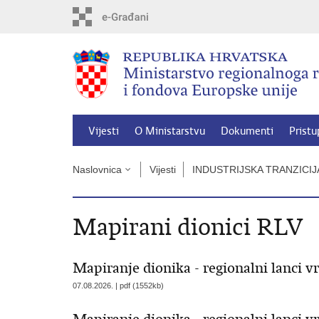
Preskoči
na
glavni
sadržaj
Vijesti
O Ministarstvu
Dokumenti
Pristu
Naslovnica
Vijesti
INDUSTRIJSKA TRANZICI
Mapirani dionici RLV
Mapiranje dionika - regionalni lanci v
07.08.2026. | pdf (1552kb)