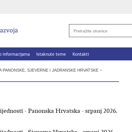
p informacijama
Istaknute teme
Kontakti
JA PANONSKE, SJEVERNE I JADRANSKE HRVATSKE
rijednosti - Panonska Hrvatska - srpanj 2026.