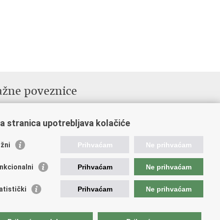
ažne poveznice
da Republike H
rvatske
ukturni i investicijski fondovi
a stranica upotrebljava kolačiće
dišnja agencija za financiranje i ugovaranje
dstavništvo Europske komisije u Hrvatskoj
žni
Prihvaćam
Ne prihvaćam
opska komisija
opski parlament
nkcionalni
Prihvaćam
Ne prihvaćam
atistički
Prihvaćam
Ne prihvaćam