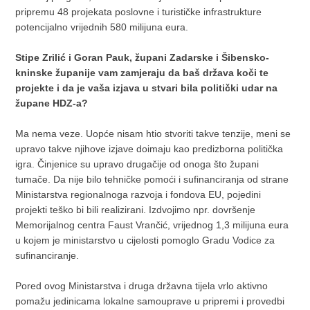
pripremu 48 projekata poslovne i turističke infrastrukture
potencijalno vrijednih 580 milijuna eura.
Stipe Zrilić i Goran Pauk, župani Zadarske i Šibensko-
kninske županije vam zamjeraju da baš država koči te
projekte i da je vaša izjava u stvari bila politički udar na
župane HDZ-a?
Ma nema veze. Uopće nisam htio stvoriti takve tenzije, meni se
upravo takve njihove izjave doimaju kao predizborna politička
igra. Činjenice su upravo drugačije od onoga što župani
tumače. Da nije bilo tehničke pomoći i sufinanciranja od strane
Ministarstva regionalnoga razvoja i fondova EU, pojedini
projekti teško bi bili realizirani. Izdvojimo npr. dovršenje
Memorijalnog centra Faust Vrančić, vrijednog 1,3 milijuna eura
u kojem je ministarstvo u cijelosti pomoglo Gradu Vodice za
sufinanciranje.
Pored ovog Ministarstva i druga državna tijela vrlo aktivno
pomažu jedinicama lokalne samouprave u pripremi i provedbi