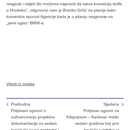
reagirati i vidjeti što možemo napraviti da takva investicija dođe
u Hrvatsku“, odgovorio nam je Branko Grčić na pitanje kako
komentira sporost Agencije kada je u pitanju reagiranje na
„javni oglas“ BMW-a.
Vijesti iz medija
Prethodna
Sljedeća
Potpisani ugovori o
Potpisan ugovor za
sufinanciranju projektne
KAquarium – Karlovac među
dokumentacije za sedam
sedam gradova koji prvi
projekata javne poslovne i
povlače sredstva iz