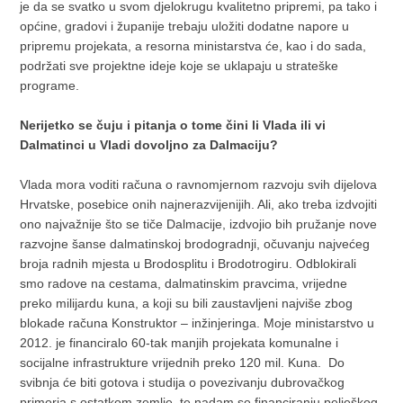
je da se svatko u svom djelokrugu kvalitetno pripremi, pa tako i
općine, gradovi i županije trebaju uložiti dodatne napore u
pripremu projekata, a resorna ministarstva će, kao i do sada,
podržati sve projektne ideje koje se uklapaju u strateške
programe.
Nerijetko se čuju i pitanja o tome čini li Vlada ili vi
Dalmatinci u Vladi dovoljno za Dalmaciju?
Vlada mora voditi računa o ravnomjernom razvoju svih dijelova
Hrvatske, posebice onih najnerazvijenijih. Ali, ako treba izdvojiti
ono najvažnije što se tiče Dalmacije, izdvojio bih pružanje nove
razvojne šanse dalmatinskoj brodogradnji, očuvanju najvećeg
broja radnih mjesta u Brodosplitu i Brodotrogiru. Odblokirali
smo radove na cestama, dalmatinskim pravcima, vrijedne
preko milijardu kuna, a koji su bili zaustavljeni najviše zbog
blokade računa Konstruktor – inžinjeringa. Moje ministarstvo u
2012. je financiralo 60-tak manjih projekata komunalne i
socijalne infrastrukture vrijednih preko 120 mil. Kuna. Do
svibnja će biti gotova i studija o povezivanju dubrovačkog
primorja s ostatkom zemlje, te nadam se financiranju pelješkog