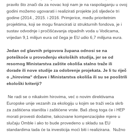
pravilo što znači da za novac koji nam je na raspolaganju u ovoj
godini možemo ugovarati i realizirati projekte još sljedeće tri
godine (2014., 2015. i 2016. Primjerice, među prioritetnim
projektima, koji se mogu financirati iz strukturnih fondova, je i
sustav odvodnje i pročišćavanja otpadnih voda u Vodicama,
vrijedan 9,1 milijun eura od čega je EU udio 6,7 milijuna eura.
Jedan od glavnih prigovora župana odnosi se na
poteškoće u provođenju ekoloških studija, jer se od
resornog Ministarstva zaštite okoliša stalno traže ili
dorade ili nove studije za odobrenje projekata. Je li tu riječ
o „hirovima“ države i Ministarstva okoliša ili su se pooštrili
ekološki kriteriji?
Ne radi se o nikakvim hirovima, već o novim direktivama
Europske unije vezanih za ekologiju u kojim se traži veća skrb
za zaštićena staništa i zaštićene vrste. Baš zbog toga će i HEP
morati provesti dodatne, takozvane kompenzacijske mjere u
slučaju Omble i ako to bude provedeno u skladu sa EU
standardima tada će ta investicija moći biti i realizirana. Nužno