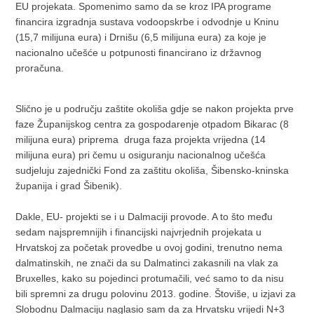
EU projekata. Spomenimo samo da se kroz IPA programe
financira izgradnja sustava vodoopskrbe i odvodnje u Kninu
(15,7 milijuna eura) i Drnišu (6,5 milijuna eura) za koje je
nacionalno učešće u potpunosti financirano iz državnog
proračuna.
Slično je u području zaštite okoliša gdje se nakon projekta prve
faze Županijskog centra za gospodarenje otpadom Bikarac (8
milijuna eura) priprema druga faza projekta vrijedna (14
milijuna eura) pri čemu u osiguranju nacionalnog učešća
sudjeluju zajednički Fond za zaštitu okoliša, Šibensko-kninska
županija i grad Šibenik).
Dakle, EU- projekti se i u Dalmaciji provode. A to što među
sedam najspremnijih i financijski najvrjednih projekata u
Hrvatskoj za početak provedbe u ovoj godini, trenutno nema
dalmatinskih, ne znači da su Dalmatinci zakasnili na vlak za
Bruxelles, kako su pojedinci protumačili, već samo to da nisu
bili spremni za drugu polovinu 2013. godine. Štoviše, u izjavi za
Slobodnu Dalmaciju naglasio sam da za Hrvatsku vrijedi N+3