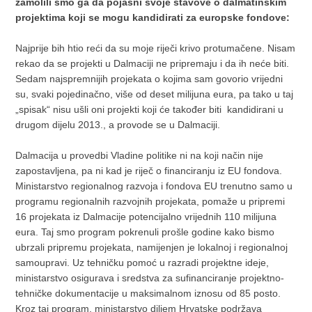
zamolili smo ga da pojasni svoje stavove o dalmatinskim
projektima koji se mogu kandidirati za europske fondove:
Najprije bih htio reći da su moje riječi krivo protumačene. Nisam
rekao da se projekti u Dalmaciji ne pripremaju i da ih neće biti.
Sedam najspremnijih projekata o kojima sam govorio vrijedni
su, svaki pojedinačno, više od deset milijuna eura, pa tako u taj
„spisak“ nisu ušli oni projekti koji će također biti kandidirani u
drugom dijelu 2013., a provode se u Dalmaciji.
Dalmacija u provedbi Vladine politike ni na koji način nije
zapostavljena, pa ni kad je riječ o financiranju iz EU fondova.
Ministarstvo regionalnog razvoja i fondova EU trenutno samo u
programu regionalnih razvojnih projekata, pomaže u pripremi
16 projekata iz Dalmacije potencijalno vrijednih 110 milijuna
eura. Taj smo program pokrenuli prošle godine kako bismo
ubrzali pripremu projekata, namijenjen je lokalnoj i regionalnoj
samoupravi. Uz tehničku pomoć u razradi projektne ideje,
ministarstvo osigurava i sredstva za sufinanciranje projektno-
tehničke dokumentacije u maksimalnom iznosu od 85 posto.
Kroz taj program, ministarstvo diljem Hrvatske podržava