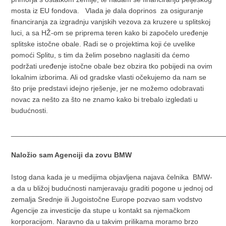
mosta iz EU fondova. Vlada je dala doprinos za osiguranje
financiranja za izgradnju vanjskih vezova za kruzere u splitskoj
luci, a sa HŽ-om se priprema teren kako bi započelo uređenje
splitske istočne obale. Radi se o projektima koji će uvelike
pomoći Splitu, s tim da želim posebno naglasiti da ćemo
podržati uređenje istočne obale bez obzira tko pobijedi na ovim
lokalnim izborima. Ali od gradske vlasti očekujemo da nam se
što prije predstavi idejno rješenje, jer ne možemo odobravati
novac za nešto za što ne znamo kako bi trebalo izgledati u
budućnosti.
_____________________________________________________
Naložio sam Agenciji da zovu BMW
Istog dana kada je u medijima objavljena najava čelnika BMW-
a da u bližoj budućnosti namjeravaju graditi pogone u jednoj od
zemalja Srednje ili Jugoistočne Europe pozvao sam vodstvo
Agencije za investicije da stupe u kontakt sa njemačkom
korporacijom. Naravno da u takvim prilikama moramo brzo