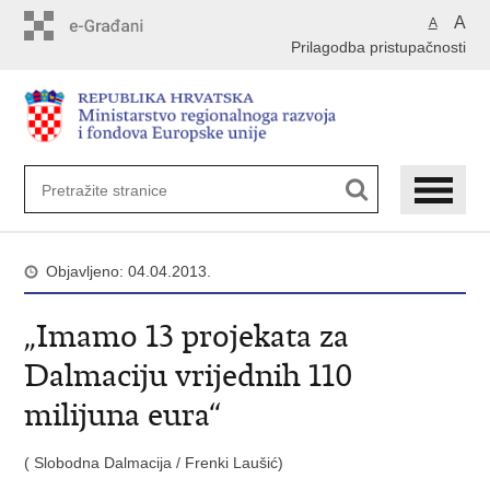
Preskoči
A
A
na
Prilagodba pristupačnosti
glavni
sadržaj
Objavljeno: 04.04.2013.
„Imamo 13 projekata za
Dalmaciju vrijednih 110
milijuna eura“
( Slobodna Dalmacija / Frenki Laušić)