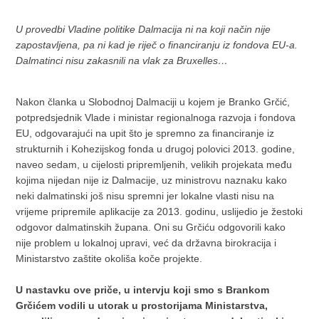
U provedbi Vladine politike Dalmacija ni na koji način nije
zapostavljena, pa ni kad je riječ o financiranju iz fondova EU-a.
Dalmatinci nisu zakasnili na vlak za Bruxelles…
Nakon članka u Slobodnoj Dalmaciji u kojem je Branko Grčić,
potpredsjednik Vlade i ministar regionalnoga razvoja i fondova
EU, odgovarajući na upit što je spremno za financiranje iz
strukturnih i Kohezijskog fonda u drugoj polovici 2013. godine,
naveo sedam, u cijelosti pripremljenih, velikih projekata među
kojima nijedan nije iz Dalmacije, uz ministrovu naznaku kako
neki dalmatinski još nisu spremni jer lokalne vlasti nisu na
vrijeme pripremile aplikacije za 2013. godinu, uslijedio je žestoki
odgovor dalmatinskih župana. Oni su Grčiću odgovorili kako
nije problem u lokalnoj upravi, već da državna birokracija i
Ministarstvo zaštite okoliša koče projekte.
U nastavku ove priče, u intervju koji smo s Brankom
Grčićem vodili u utorak u prostorijama Ministarstva,