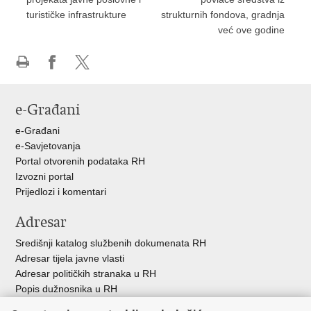
turističke infrastrukture
strukturnih fondova, gradnja
već ove godine
Ispiši
Podijeli
Podijeli
stranicu
na
na
e-Građani
Facebooku
X-
u
e-Građani
e-Savjetovanja
Portal otvorenih podataka RH
Izvozni portal
Prijedlozi i komentari
Adresar
Središnji katalog službenih dokumenata RH
Adresar tijela javne vlasti
Adresar političkih stranaka u RH
Popis dužnosnika u RH
Besplatni telefoni javne uprave