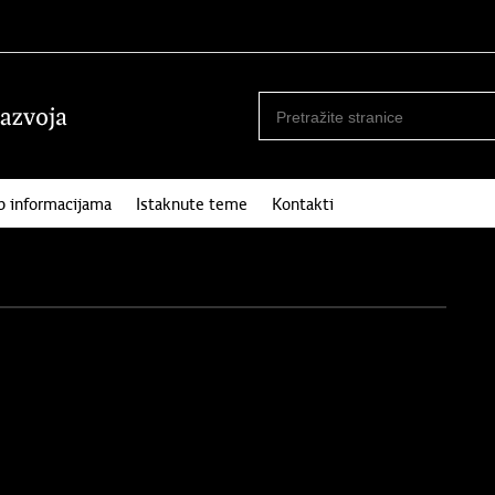
p informacijama
Istaknute teme
Kontakti