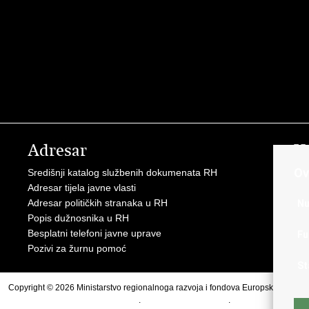
Adresar
V
Ov
Središnji katalog službenih dokumenata RH
Vla
Adresar tijela javne vlasti
Str
Adresar političkih stranaka u RH
Sre
Nu
Popis dužnosnika u RH
Pre
Besplatni telefoni javne uprave
Eur
Fu
Pozivi za žurnu pomoć
Eur
St
Copyright © 2026 Ministarstvo regionalnoga razvoja i fondova Europske unije.
Uvjeti korištenja
.
Izjava o pristupačnosti
.