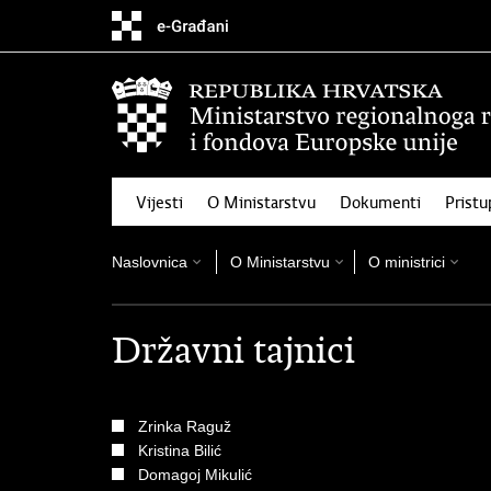
Preskoči
na
glavni
sadržaj
Vijesti
O Ministarstvu
Dokumenti
Pristu
Naslovnica
O Ministarstvu
O ministrici
Državni tajnici
Zrinka Raguž
​Kristina Bilić
Domagoj Mikulić