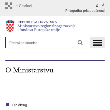
Preskoči
A
A
na
Prilagodba pristupačnosti
glavni
sadržaj
O Ministarstvu
Djelokrug