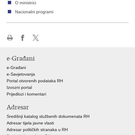
O ministrici
Nacionalni programi
Ispiši
Podijeli
Podijeli
stranicu
na
na
e-Građani
Facebooku
X-
u
e-Građani
e-Savjetovanja
Portal otvorenih podataka RH
Izvozni portal
Prijedlozi i komentari
Adresar
Središnji katalog službenih dokumenata RH
Adresar tijela javne vlasti
Adresar političkih stranaka u RH