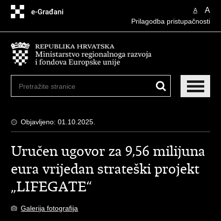
Preskoči
A
A
na
Prilagodba pristupačnosti
glavni
sadržaj
Objavljeno: 01.10.2025.
Uručen ugovor za 9,56 milijuna
eura vrijedan strateški projekt
„LIFEGATE“
Galerija fotografija