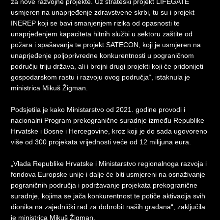
za nove razvojne projekte. Uz strateški projekt LIFEGATE
usmjeren na unaprjeđenje zdravstvene skrbi, tu su i projekt
INEREP koji se bavi smanjenjem rizika od opasnosti te
unaprjeđenjem kapaciteta hitnih službi u sektoru zaštite od
požara i spašavanja te projekt SATECON, koji je usmjeren na
unaprjeđenje poljoprivredne konkurentnosti u pograničnom
području triju država, ali i brojni drugi projekti koji će pridonijeti
gospodarskom rastu i razvoju ovog područja“, istaknula je
ministrica Mikuš Žigman.
Podsjetila je kako Ministarstvo od 2021. godine provodi i
nacionalni Program prekogranične suradnje između Republike
Hrvatske i Bosne i Hercegovine, kroz koji je do sada ugovoreno
više od 300 projekata vrijednosti veće od 12 milijuna eura.
„Vlada Republike Hrvatske i Ministarstvo regionalnoga razvoja i
fondova Europske unije i dalje će biti usmjereni na osnaživanje
pograničnih područja i podržavanje projekata prekogranične
suradnje, kojima se jača konkurentnost te potiče aktivacija svih
dionika na zajednički rad za dobrobit naših građana“, zaključila
je ministrica Mikuš Žigman.