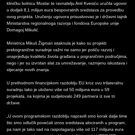
kliničku bolnicu Mostar te ravnatelju Anti Kvesiću uručila ugovor
o dodjeli 8,1 milijun eura bespovratnih sredstava za provedbu
ovog projekta. Uručenju ugovora prisustvovao je i državni tajnik
Ministarstva regionalnoga razvoja i fondova Europske unije
Domagoj Mikulić.
Ministrica Mikuš Žigman istaknula je kako su projekti
prekogranične suradnje važni ne samo jer potiču razvoj i
unaprjeđuju kvalitetu života građana u pograničnim područjima,
nego i jer su izvrstan alat za umrežavanje, razmjenu iskustava i
stjecanje novih znanja.
U prethodnom financijskom razdoblju EU kroz ovu trilateralnu
suradnju tako je uloženo više od 50 milijuna eura u 59
projekata, na kojima je sudjelovalo 249 partnera iz sve tri
države.
„U ovom programskom razdoblju napravili smo korak dalje time
što smo odlučili povećati iznos sredstava alociranih u program,
pa nam je tako sad na raspolaganju više od 117 milijuna eura