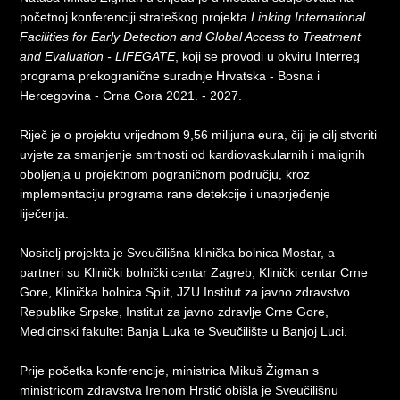
početnoj konferenciji strateškog projekta
Linking International
Facilities for Early Detection and Global Access to Treatment
and Evaluation - LIFEGATE
, koji se provodi u okviru Interreg
programa prekogranične suradnje Hrvatska - Bosna i
Hercegovina - Crna Gora 2021. - 2027.
Riječ je o projektu vrijednom 9,56 milijuna eura, čiji je cilj stvoriti
uvjete za smanjenje smrtnosti od kardiovaskularnih i malignih
oboljenja u projektnom pograničnom području, kroz
implementaciju programa rane detekcije i unaprjeđenje
liječenja.
Nositelj projekta je Sveučilišna klinička bolnica Mostar, a
partneri su Klinički bolnički centar Zagreb, Klinički centar Crne
Gore, Klinička bolnica Split, JZU Institut za javno zdravstvo
Republike Srpske, Institut za javno zdravlje Crne Gore,
Medicinski fakultet Banja Luka te Sveučilište u Banjoj Luci.
Prije početka konferencije, ministrica Mikuš Žigman s
ministricom zdravstva Irenom Hrstić obišla je Sveučilišnu