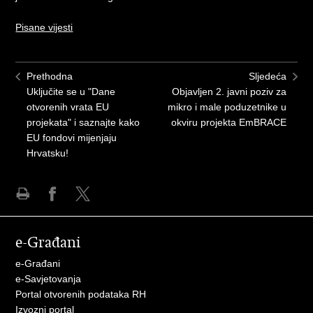
Pisane vijesti
Prethodna
Sljedeća
Uključite se u "Dane
Objavljen 2. javni poziv za
otvorenih vrata EU
mikro i male poduzetnike u
projekata" i saznajte kako
okviru projekta EmBRACE
EU fondovi mijenjaju
Hrvatsku!
Ispiši
Podijeli
Podijeli
stranicu
na
na
e-Građani
Facebooku
X-
u
e-Građani
e-Savjetovanja
Portal otvorenih podataka RH
Izvozni portal