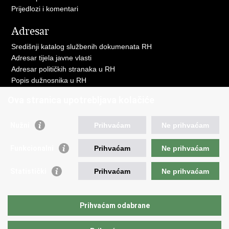
Prijedlozi i komentari
Adresar
Središnji katalog službenih dokumenata RH
Adresar tijela javne vlasti
Adresar političkih stranaka u RH
Popis dužnosnika u RH
Besplatni telefoni javne uprave
Ova stranica upotrebljava kolačiće
Pozivi za žurnu pomoć
Važne poveznice
Nužni
Prihvaćam
Ne prihvaćam
Vlada Republike H
rvatske
Funkcionalni
Prihvaćam
Ne prihvaćam
Strukturni i investicijski fondovi
Središnja agencija za financiranje i ugovaranje
Statistički
Prihvaćam
Ne prihvaćam
Predstavništvo Europske komisije u Hrvatskoj
Europska komisija
Europski parlament
Prihvaćam odabrane