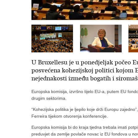
U Bruxellesu je u ponedjeljak počeo Eu
posvećena kohezijskoj politici kojom 
nejednakosti između bogatih i siromaš
Europska komisija, izvršno tijelo EU-a, putem EU fondo
drugim sektorima.
“Kohezijska politika je ljepilo koje drži Europu zajedno”
Ferreira tijekom otvorenja konferencije.
Europska komisija bi do kraja tjedna trebala imati po
preduvjet da zemlje povlače novac iz EU fondova u no