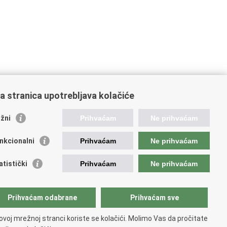
a stranica upotrebljava kolačiće
žni
Prihvaćam
Ne prihvaćam
ažne poveznice
nkcionalni
Prihvaćam
Ne prihvaćam
da Republike H
rvatske
atistički
Prihvaćam
Ne prihvaćam
ukturni i investicijski fondovi
dišnja agencija za financiranje i ugovaranje
dstavništvo Europske komisije u Hrvatskoj
Prihvaćam odabrane
Prihvaćam sve
opska komisija
opski parlament
ovoj mrežnoj stranci koriste se kolačići. Molimo Vas da pročitate