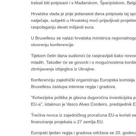
trebali biti potpisani i s Mađarskom, Španjolskom, Be
Hrvatska vlada je prije jedanaest dana potpisala taj s
natječaje, subjekti u Hrvatskoj moći prijavljivati projek
raspolaganju devet milijardi eura.
U Bruxellesu se nalazi hrvatska ministrica regionalnog
otvorenju konferencije.
Tijekom četiri dana sudionici će raspravljati kako novcem
mladih. Također će se govoriti i o mogućnostima korišten
zbrinjavanja izbjeglica iz Ukrajine.
Konferenciju zajednički organiziraju Europska komisija i
Bruxellesu zastupa interese regija i gradova.
“Kohezijska politika je glavna dugoročna investicijska p
EU-a”, istaknuo je Vasco Alves Cordeiro, predsjednik 
Trećina novca iz zajedničkog proračuna EU-a koristi se
financiranje projekata u 27 zemlja EU.
Europski tjedan regija i gradova održava se 20. godin