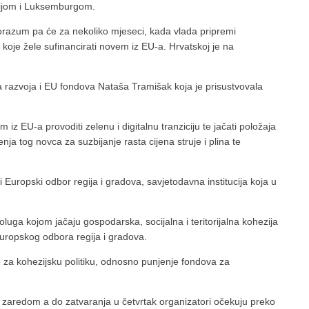
lgijom i Luksemburgom.
porazum pa će za nekoliko mjeseci, kada vlada pripremi
te koje žele sufinancirati novem iz EU-a. Hrvatskoj je na
a razvoja i EU fondova Nataša Tramišak koja je prisustvovala
 iz EU-a provoditi zelenu i digitalnu tranziciju te jačati položaja
ja tog novca za suzbijanje rasta cijena struje i plina te
 Europski odbor regija i gradova, savjetodavna institucija koja u
oluga kojom jačaju gospodarska, socijalna i teritorijalna kohezija
Europskog odbora regija i gradova.
 za kohezijsku politiku, odnosno punjenje fondova za
u zaredom a do zatvaranja u četvrtak organizatori očekuju preko