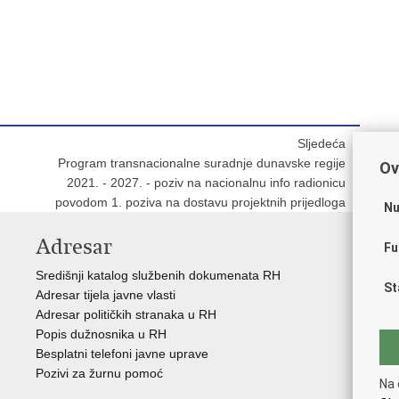
Sljedeća
Program transnacionalne suradnje dunavske regije
Ov
2021. - 2027. - poziv na nacionalnu info radionicu
povodom 1. poziva na dostavu projektnih prijedloga
Nu
Adresar
V
Fu
Središnji katalog službenih dokumenata RH
Vla
St
Adresar tijela javne vlasti
Str
Adresar političkih stranaka u RH
Sre
Popis dužnosnika u RH
Pre
Besplatni telefoni javne uprave
Eur
Pozivi za žurnu pomoć
Eur
Na 