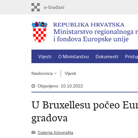
Preskoči
na
glavni
sadržaj
Vijesti
O Ministarstvu
Dokumenti
Pristu
Naslovnica
Vijesti
Objavljeno: 10.10.2022.
U Bruxellesu počeo Euro
gradova
Galerija fotografija