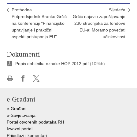
Prethodna
Sljedeća
Potpredsjednik Branko Grčić
Grčić najavio zapošljavanje
na konferenciji ''Financijsko
230 stručnjaka za fondove
upravljanje i praktični
EU-a: Moramo povećati
aspekti pristupanja EU''
učinkovitost
Dokumenti
Popis dobitnika oznake HOP 2012.pdf
(109kb)
Ispiši
Podijeli
Podijeli
stranicu
na
na
e-Građani
Facebooku
X-
u
e-Građani
e-Savjetovanja
Portal otvorenih podataka RH
Izvozni portal
Prijedlozi i komentari