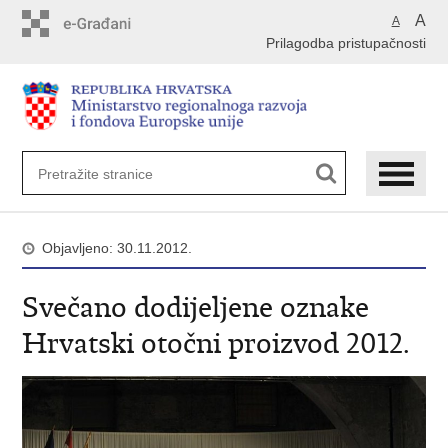
Preskoči
A
A
na
Prilagodba pristupačnosti
glavni
sadržaj
Objavljeno: 30.11.2012.
Svečano dodijeljene oznake
Hrvatski otočni proizvod 2012.