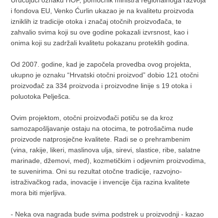
i fondova EU, Venko Ćurlin ukazao je na kvalitetu proizvoda
izniklih iz tradicije otoka i značaj otočnih proizvođača, te
zahvalio svima koji su ove godine pokazali izvrsnost, kao i
onima koji su zadržali kvalitetu pokazanu proteklih godina.
Od 2007. godine, kad je započela provedba ovog projekta,
ukupno je oznaku “Hrvatski otočni proizvod” dobio 121 otočni
proizvođač za 334 proizvoda i proizvodne linije s 19 otoka i
poluotoka Pelješca.
Ovim projektom, otočni proizvođači potiču se da kroz
samozapošljavanje ostaju na otocima, te potrošačima nude
proizvode natprosječne kvalitete. Radi se o prehrambenim
(vina, rakije, likeri, maslinova ulja, sirevi, slastice, ribe, salatne
marinade, džemovi, med), kozmetičkim i odjevnim proizvodima,
te suvenirima. Oni su rezultat otočne tradicije, razvojno-
istraživačkog rada, inovacije i invencije čija razina kvalitete
mora biti mjerljiva.
- Neka ova nagrada bude svima podstrek u proizvodnji - kazao