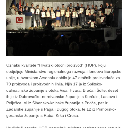
Oznaku kvalitete “Hrvatski otočni proizvod” (HOP), koju
dodjeljuje Ministarstvo regionalnoga razvoja i fondova Europske
unije, u hvarskom Arsenalu dobilo je 47 otočnih proizvođača za
79 proizvoda i proizvodnih linija. Njih 17 je iz Splitsko-
dalmatinske županije s otoka Visa, Hvara, Brača i Šolte, deset
ih je iz Dubrovačko-neretvanske županije s Korčule, Lastova i
Pelješca, tri iz Šibensko-kninske županije s Prvića, pet iz
Zadarske županije s Paga i Dugog otoka, te 12 iz Primorsko-
goranske županije s Raba, Krka i Cresa.
Uručujući oznaku HOP, pomoćnik ministra regionalnoga razvoja