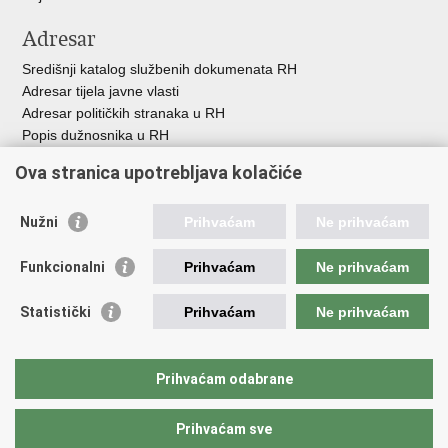
Adresar
Središnji katalog službenih dokumenata RH
Adresar tijela javne vlasti
Adresar političkih stranaka u RH
Popis dužnosnika u RH
Besplatni telefoni javne uprave
Ova stranica upotrebljava kolačiće
Pozivi za žurnu pomoć
Važne poveznice
Nužni
Prihvaćam
Ne prihvaćam
Vlada Republike H
rvatske
Funkcionalni
Prihvaćam
Ne prihvaćam
Strukturni i investicijski fondovi
Središnja agencija za financiranje i ugovaranje
Statistički
Prihvaćam
Ne prihvaćam
Predstavništvo Europske komisije u Hrvatskoj
Europska komisija
Europski parlament
Prihvaćam odabrane
Prihvaćam sve
Povratak na vrh