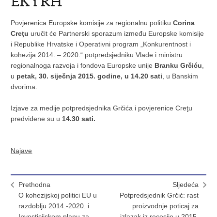
EK i RH
Povjerenica Europske komisije za regionalnu politiku
Corina
Creţu
uručit će Partnerski sporazum između Europske komisije
i Republike Hrvatske i Operativni program „Konkurentnost i
kohezija 2014. – 2020.“ potpredsjedniku Vlade i ministru
regionalnoga razvoja i fondova Europske unije
Branku Grčiću
,
u
petak, 30. siječnja 2015. godine, u 14.20 sati
, u Banskim
dvorima.
Izjave za medije potpredsjednika Grčića i povjerenice Creƫu
predviđene su u
14.30 sati.
Najave
Prethodna
Sljedeća
O kohezijskoj politici EU u
Potpredsjednik Grčić: rast
razdoblju 2014.-2020. i
proizvodnje poticaj za
Investicijskom planu za
izlazak iz recesije u 2015.