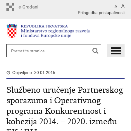
Preskoči
A
A
na
Prilagodba pristupačnosti
glavni
sadržaj
Objavljeno: 30.01.2015.
Službeno uručenje Partnerskog
sporazuma i Operativnog
programa Konkurentnost i
kohezija 2014. – 2020. između