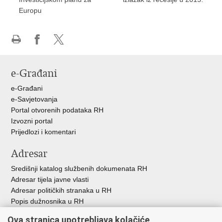
Europu
Ispiši
Podijeli
Podijeli
stranicu
na
na
e-Građani
Facebooku
X-
u
e-Građani
e-Savjetovanja
Portal otvorenih podataka RH
Izvozni portal
Prijedlozi i komentari
Adresar
Središnji katalog službenih dokumenata RH
Adresar tijela javne vlasti
Adresar političkih stranaka u RH
Popis dužnosnika u RH
Besplatni telefoni javne uprave
Ova stranica upotrebljava kolačiće