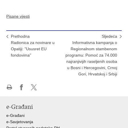
Pisane vijesti
Prethodna
Sljedeća
Radionica za novinare u
Informativna kampanja o
Opatiji: "Ususret EU
Regionalnom stambenom
fondovima"
programu: Pomoć za 74.000
najranjivijih raseljenih osoba
u Bosni i Hercegovini, Crnoj
Gori, Hrvatskoj i Srbiji
Ispiši
Podijeli
Podijeli
stranicu
na
na
e-Građani
Facebooku
X-
u
e-Građani
e-Savjetovanja
Portal otvorenih podataka RH