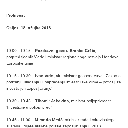
ProInvest
Osijek, 18. ožujka 2013.
10.00 - 10.15 –
Pozdravni govor: Branko Grčić
,
potpredsjednik Vlade i ministar regionalnoga razvoja i fondova
Europske unije
10.15 - 10.30 –
Ivan Vrdoljak
, ministar gospodarstva: 'Zakon o
poticanju ulaganja i unapređenju investicijske klime – poticaji za
investicije i zapošljavanje'
10.30 - 10.45 –
Tihomir Jakovina
, ministar poljoprivrede:
'Investicije u poljoprivredi'
10.45 - 11.00 –
Mirando Mrsić
, ministar rada i mirovinskoga
sustava: 'Mjere aktivne politike zapošljavanja u 2013.'