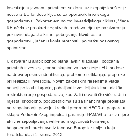
Investicije u javnom i privatnom sektoru, uz iscrpnije korištenje
novca iz EU fondova ključ su za oporavak hrvatskoga
gospodarstva. Pokretanjem novog investicijskoga ciklusa, Vlada
RH očekuje preokret negativnih trendova, djeluje na stvaranju
pozitivne ulagačke klime, poboljšanju likvidnosti u
gospodarstvu, jačanju konkurentnosti i povratku poslovnog
optimizma.
U ostvarenju ambicioznog plana javnih ulaganja i poticanja
privatnih investicija, radne skupine za investicije i EU fondove
na dnevnoj osnovi identificiraju probleme i otklanjaju prepreke
pri realizaciji investicija. Novim zakonskim rješenjima Vlada
nastoji poticati ulaganja, poboljšati investicijsku klimu, olakšati
restrukturiranje gospodarstva, zadržati i otvoriti što više radnih
mjesta. Istodobno, poduzetnicima su za financiranje projekata
na raspolaganju povoljni kreditni programi HBOR-a, potpore u
sklopu Poduzetničkog impulsa i garancije HAMAG-a, a uz mjere
aktivne zapošljavanja velike su mogućnosti korištenja
bespovratnih sredstava iz fondova Europske unije u koju
Hrvatska ulazi 1. srpnja 2013.