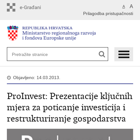
Preskoči
A
A
na
Prilagodba pristupačnosti
glavni
sadržaj
Objavljeno: 14.03.2013.
ProInvest: Prezentacije ključnih
mjera za poticanje investicija i
restrukturiranje gospodarstva