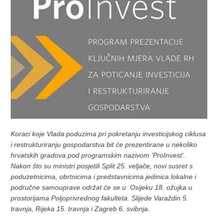
Koraci koje Vlada poduzima pri pokretanju investicijskog ciklusa
i restrukturiranju gospodarstva bit će prezentirane u nekoliko
hrvatskih gradova pod programskim nazivom 'ProInvest'.
Nakon što su ministri posjetili Split 25. veljače, novi susret s
poduzetnicima, obrtnicima i predstavnicima jedinica lokalne i
područne samouprave održat će se u Osijeku 18. ožujka u
prostorijama Poljoprivrednog fakulteta. Slijede Varaždin 5.
travnja, Rijeka 15. travnja i Zagreb 6. svibnja.