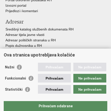
Izvozni portal
Prijedlozi i komentari
Adresar
Središnji katalog službenih dokumenata RH
Adresar tijela javne vlasti
Adresar političkih stranaka u RH
Popis dužnosnika u RH
Besplatni telefoni javne uprave
Ova stranica upotrebljava kolačiće
Pozivi za žurnu pomoć
Važne poveznice
Nužni
Prihvaćam
Ne prihvaćam
Vlada Republike H
rvatske
Funkcionalni
Prihvaćam
Ne prihvaćam
Strukturni i investicijski fondovi
Središnja agencija za financiranje i ugovaranje
Statistički
Prihvaćam
Ne prihvaćam
Predstavništvo Europske komisije u Hrvatskoj
Europska komisija
Europski parlament
Prihvaćam odabrane