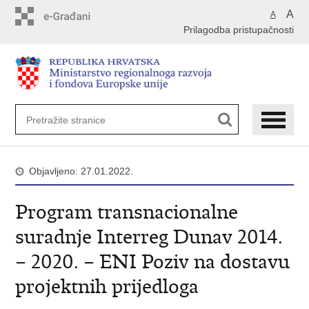
Preskoči
A
A
na
Prilagodba pristupačnosti
glavni
sadržaj
Objavljeno: 27.01.2022.
Program transnacionalne
suradnje Interreg Dunav 2014.
– 2020. – ENI Poziv na dostavu
projektnih prijedloga