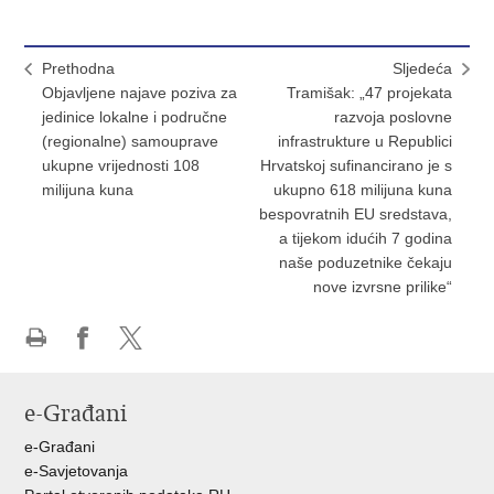
Prethodna
Sljedeća
Objavljene najave poziva za
Tramišak: „47 projekata
jedinice lokalne i područne
razvoja poslovne
(regionalne) samouprave
infrastrukture u Republici
ukupne vrijednosti 108
Hrvatskoj sufinancirano je s
milijuna kuna
ukupno 618 milijuna kuna
bespovratnih EU sredstava,
a tijekom idućih 7 godina
naše poduzetnike čekaju
nove izvrsne prilike“
Ispiši
Podijeli
Podijeli
stranicu
na
na
e-Građani
Facebooku
X-
u
e-Građani
e-Savjetovanja