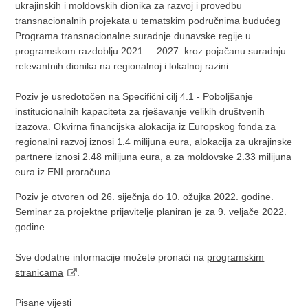
ukrajinskih i moldovskih dionika za razvoj i provedbu
transnacionalnih projekata u tematskim područnima budućeg
Programa transnacionalne suradnje dunavske regije u
programskom razdoblju 2021. – 2027. kroz pojačanu suradnju
relevantnih dionika na regionalnoj i lokalnoj razini.
Poziv je usredotočen na Specifični cilj 4.1 - Poboljšanje
institucionalnih kapaciteta za rješavanje velikih društvenih
izazova. Okvirna financijska alokacija iz Europskog fonda za
regionalni razvoj iznosi 1.4 milijuna eura, alokacija za ukrajinske
partnere iznosi 2.48 milijuna eura, a za moldovske 2.33 milijuna
eura iz ENI proračuna.
Poziv je otvoren od 26. siječnja do 10. ožujka 2022. godine.
Seminar za projektne prijavitelje planiran je za 9. veljače 2022.
godine.
Sve dodatne informacije možete pronaći na
programskim
stranicama
.
Pisane vijesti