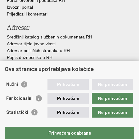
Portal otvorenih podataka RH
Izvozni portal
Prijedlozi i komentari
Adresar
Središnji katalog službenih dokumenata RH
Adresar tijela javne vlasti
Adresar političkih stranaka u RH
Popis dužnosnika u RH
Besplatni telefoni javne uprave
Ova stranica upotrebljava kolačiće
Pozivi za žurnu pomoć
Važne poveznice
Nužni
Prihvaćam
Ne prihvaćam
Vlada Republike H
rvatske
Funkcionalni
Prihvaćam
Ne prihvaćam
Strukturni i investicijski fondovi
Središnja agencija za financiranje i ugovaranje
Statistički
Prihvaćam
Ne prihvaćam
Predstavništvo Europske komisije u Hrvatskoj
Europska komisija
Europski parlament
Prihvaćam odabrane