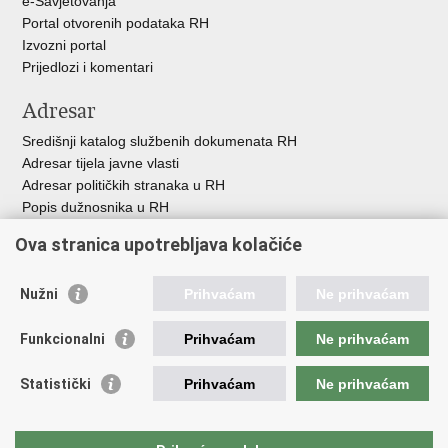
e-Savjetovanja
Portal otvorenih podataka RH
Izvozni portal
Prijedlozi i komentari
Adresar
Središnji katalog službenih dokumenata RH
Adresar tijela javne vlasti
Adresar političkih stranaka u RH
Popis dužnosnika u RH
Besplatni telefoni javne uprave
Ova stranica upotrebljava kolačiće
Pozivi za žurnu pomoć
Važne poveznice
Nužni
Prihvaćam
Ne prihvaćam
Vlada Republike H
rvatske
Funkcionalni
Prihvaćam
Ne prihvaćam
Strukturni i investicijski fondovi
Središnja agencija za financiranje i ugovaranje
Statistički
Prihvaćam
Ne prihvaćam
Predstavništvo Europske komisije u Hrvatskoj
Europska komisija
Europski parlament