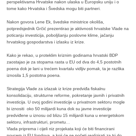
perspektivama Hrvatske nakon ulaska u Europsku uniju i o
tome kako Hrvatska i Švedska mogu biti partneri.
Nakon govora Lene Ek, švedske ministrice okoliša,
potpredsjednik Grčić prezentirao je aktivnosti hrvatske Vlade na
poticanju investicija, poboljšanju poslovne klime, jačanju
hrvatskog gospodarstva i izlasku iz krize.
Kako je rekao, u proteklim kriznim godinama hrvatski BDP
zaostajao je za stopama rasta u EU od dva do 4,5 postotnih
poena dok je lani u trećem kvartalu vidljiv pomak, ta je razlika
iznosila 1,5 postotna poena.
Strategija Vlade za izlazak iz krize predviđa fiskalnu
konsolidaciju, strukturne reforme, pokretanje javnih i privatnih
investicija. U ovoj godini investicije u privatnom sektoru mogle
bi iznositi oko 50 milijardi kuna dok su javne investicije
predviđene u iznosu od blizu 15 milijardi kuna u energetskom
sektoru, infrastrukturi, prometu…
Vlada priprema i cijeli niz projekata koji će biti financirani
novcem iz EU fondova, a koji će se početi realizirati za tri do