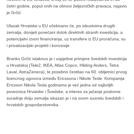
četiri godine, poput onih na obnovi željezničkih pravaca, najavio
je Grčić.
Ulazak Hrvatske u EU očekivano će, po iskustvima drugih
zemalja, donijeti povećani dotok direktnih stranih investicija, a
potencijalni izvori financiranja, uz transfere iz EU proračuna, su
i privatizacijski projekti i koncesije.
Branko Grčić istaknuo je i uspješne primjere švedskih investicija
u Hrvatskoj (Tele2, IKEA, Atlas Copco, Hilding Anders, Tetra
Laval, AstraZeneca), te posebno čestitao na 60. obljetnici prvog
licencnog ugovora između Ericssona i Nikole Tesle. Kompanija
Ericsson Nikola Tesla godinama je već jedna od najboljih
poveznica Hrvatske i Švedske, a interes za jačanje poslovne
suradnje dviju zemalja iskazan je i na ovom susretu švedskih i
hrvatskih gospodarstvenika.