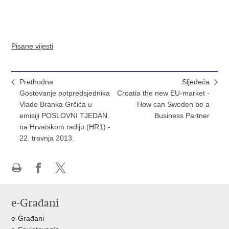
Pisane vijesti
Prethodna
Sljedeća
Gostovanje potpredsjednika
Croatia the new EU-market -
Vlade Branka Grčića u
How can Sweden be a
emisiji POSLOVNI TJEDAN
Business Partner
na Hrvatskom radiju (HR1) -
22. travnja 2013.
Ispiši
Podijeli
Podijeli
stranicu
na
na
e-Građani
Facebooku
X-
u
e-Građani