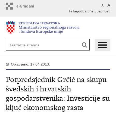
Preskoči
A
A
na
Prilagodba pristupačnosti
glavni
sadržaj
Objavljeno: 17.04.2013.
Potpredsjednik Grčić na skupu
švedskih i hrvatskih
gospodarstvenika: Investicije su
ključ ekonomskog rasta