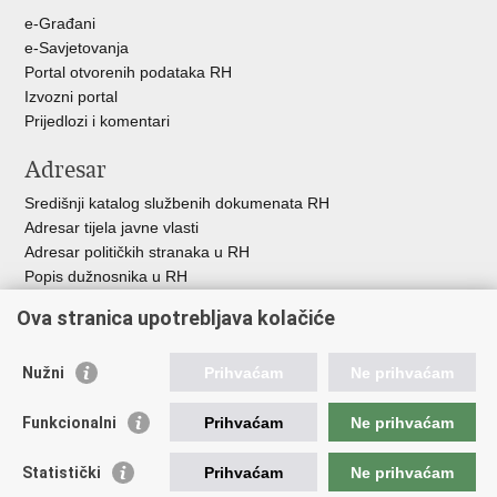
u
e-Građani
e-Savjetovanja
Portal otvorenih podataka RH
Izvozni portal
Prijedlozi i komentari
Adresar
Središnji katalog službenih dokumenata RH
Adresar tijela javne vlasti
Adresar političkih stranaka u RH
Popis dužnosnika u RH
Besplatni telefoni javne uprave
Ova stranica upotrebljava kolačiće
Pozivi za žurnu pomoć
Važne poveznice
Nužni
Prihvaćam
Ne prihvaćam
Vlada Republike H
rvatske
Funkcionalni
Prihvaćam
Ne prihvaćam
Strukturni i investicijski fondovi
Središnja agencija za financiranje i ugovaranje
Statistički
Prihvaćam
Ne prihvaćam
Predstavništvo Europske komisije u Hrvatskoj