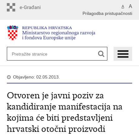
Preskoči
A
A
na
Prilagodba pristupačnosti
glavni
sadržaj
Objavljeno: 02.05.2013.
Otvoren je javni poziv za
kandidiranje manifestacija na
kojima će biti predstavljeni
hrvatski otočni proizvodi