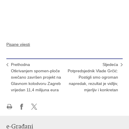
Pisane vijesti
Prethodna
Sljedeća
Otkrivanjem spomen-ploče
Potpredsjednik Vlade Grčić:
svečano završen projekt na
Postigli smo ogroman
Glavnom kolodvoru Zagreb
napredak, rezultat je vidljiv,
vrijedan 11,4 milijuna eura
mjerljiv i konkretan
Ispiši
Podijeli
Podijeli
stranicu
na
na
e-Građani
Facebooku
X-