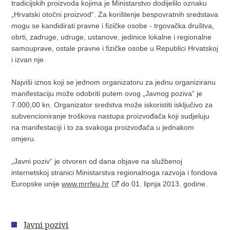
tradicijskih proizvoda kojima je Ministarstvo dodijelilo oznaku
„Hrvatski otočni proizvod“. Za korištenje bespovratnih sredstava
mogu se kandidirati pravne i fizičke osobe - trgovačka društva,
obrti, zadruge, udruge, ustanove, jedinice lokalne i regionalne
samouprave, ostale pravne i fizičke osobe u Republici Hrvatskoj
i izvan nje.
Najviši iznos koji se jednom organizatoru za jednu organiziranu
manifestaciju može odobriti putem ovog „Javnog poziva“ je
7.000,00 kn. Organizator sredstva može iskoristiti isključivo za
subvencioniranje troškova nastupa proizvođača koji sudjeluju
na manifestaciji i to za svakoga proizvođača u jednakom
omjeru.
„Javni poziv“ je otvoren od dana objave na službenoj
internetskoj stranici Ministarstva regionalnoga razvoja i fondova
Europske unije
www.mrrfeu.hr
do 01. lipnja 2013. godine.
Javni pozivi