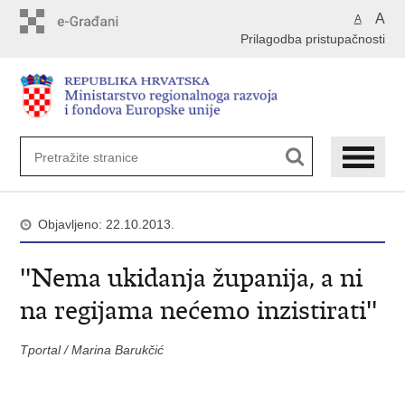
Preskoči
A
A
na
Prilagodba pristupačnosti
glavni
sadržaj
Objavljeno: 22.10.2013.
''Nema ukidanja županija, a ni
na regijama nećemo inzistirati''
Tportal / Marina Barukčić