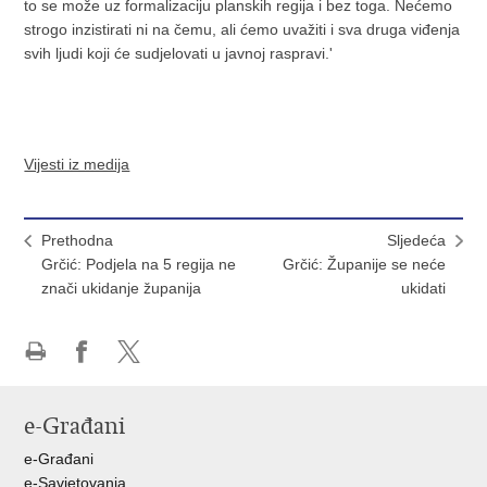
to se može uz formalizaciju planskih regija i bez toga. Nećemo
strogo inzistirati ni na čemu, ali ćemo uvažiti i sva druga viđenja
svih ljudi koji će sudjelovati u javnoj raspravi.'
Vijesti iz medija
Prethodna
Sljedeća
Grčić: Podjela na 5 regija ne
Grčić: Županije se neće
znači ukidanje županija
ukidati
Ispiši
Podijeli
Podijeli
stranicu
na
na
e-Građani
Facebooku
X-
u
e-Građani
e-Savjetovanja