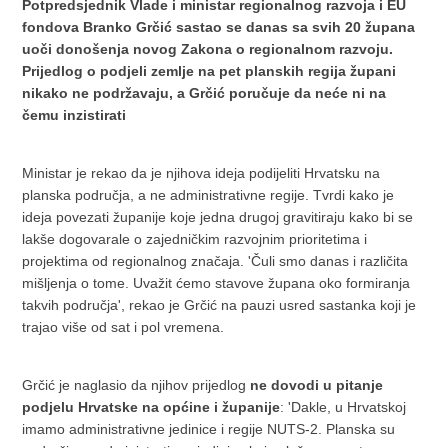
Potpredsjednik Vlade i ministar regionalnog razvoja i EU
fondova Branko Grčić sastao se danas sa svih 20 župana
uoči donošenja novog Zakona o regionalnom razvoju.
Prijedlog o podjeli zemlje na pet planskih regija župani
nikako ne podržavaju, a Grčić poručuje da neće ni na
čemu inzistirati
Ministar je rekao da je njihova ideja podijeliti Hrvatsku na
planska područja, a ne administrativne regije. Tvrdi kako je
ideja povezati županije koje jedna drugoj gravitiraju kako bi se
lakše dogovarale o zajedničkim razvojnim prioritetima i
projektima od regionalnog značaja. 'Čuli smo danas i različita
mišljenja o tome. Uvažit ćemo stavove župana oko formiranja
takvih područja', rekao je Grčić na pauzi usred sastanka koji je
trajao više od sat i pol vremena.
Grčić je naglasio da njihov prijedlog
ne dovodi u pitanje
podjelu Hrvatske na općine i županije
: 'Dakle, u Hrvatskoj
imamo administrativne jedinice i regije NUTS-2. Planska su