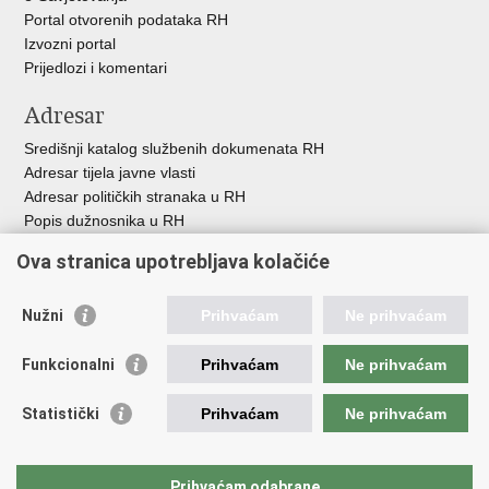
Portal otvorenih podataka RH
Izvozni portal
Prijedlozi i komentari
Adresar
Središnji katalog službenih dokumenata RH
Adresar tijela javne vlasti
Adresar političkih stranaka u RH
Popis dužnosnika u RH
Besplatni telefoni javne uprave
Ova stranica upotrebljava kolačiće
Pozivi za žurnu pomoć
Važne poveznice
Nužni
Prihvaćam
Ne prihvaćam
Vlada Republike H
rvatske
Funkcionalni
Prihvaćam
Ne prihvaćam
Strukturni i investicijski fondovi
Središnja agencija za financiranje i ugovaranje
Statistički
Prihvaćam
Ne prihvaćam
Predstavništvo Europske komisije u Hrvatskoj
Europska komisija
Europski parlament
Prihvaćam odabrane