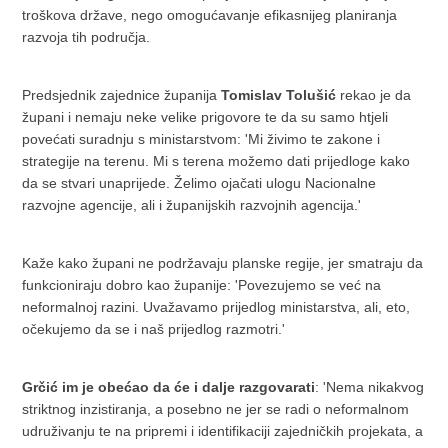
troškova države, nego omogućavanje efikasnijeg planiranja
razvoja tih područja.
Predsjednik zajednice županija
Tomislav Tolušić
rekao je da
župani i nemaju neke velike prigovore te da su samo htjeli
povećati suradnju s ministarstvom: 'Mi živimo te zakone i
strategije na terenu. Mi s terena možemo dati prijedloge kako
da se stvari unaprijede. Želimo ojačati ulogu Nacionalne
razvojne agencije, ali i županijskih razvojnih agencija.'
Kaže kako župani ne podržavaju planske regije, jer smatraju da
funkcioniraju dobro kao županije: 'Povezujemo se već na
neformalnoj razini. Uvažavamo prijedlog ministarstva, ali, eto,
očekujemo da se i naš prijedlog razmotri.'
Grčić im je obećao da će i dalje razgovarati
: 'Nema nikakvog
striktnog inzistiranja, a posebno ne jer se radi o neformalnom
udruživanju te na pripremi i identifikaciji zajedničkih projekata, a