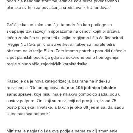
područja neadministrativne jedinice koje služe prvenstveno u
planske svrhe i za povlačenja sredstava iz EU fondova.'
Grčić je kazao kako zamišlja ta područja kao podloge za
sklapanje tzv. razvojnih sporazuma na osnovi kojih bi država
točno znala što su prioriteti u kojim regijama i što će financirati.
'Regije NUTS-2 prilično su velike, ali takve su morale biti s
obzirom na kriterije EU-a. Zato imamo potrebu ponuditi rješenje
s pet planskih područja gdje su uokvirene puno homogenije
regije s puno više zajedničkih karakteristika.'
Kazao je da je nova kategorizacija bazirana na indeksu
razvijenosti: 'On omogućava da
oko 105 jedinica lokalne
samouprave
, koje nisu imale nikakvu pomoć do sada, uđu u
sustav potpore. Oni koji su razvijeniji od prosjeka, iznad 75
posto prosjeka Hrvatske, a takvih je
oko 80 jedinica
, da izađu
iz tog sustava potpore.'
Ministar je naglasio i da ova podjela nema za cilj smanjenje