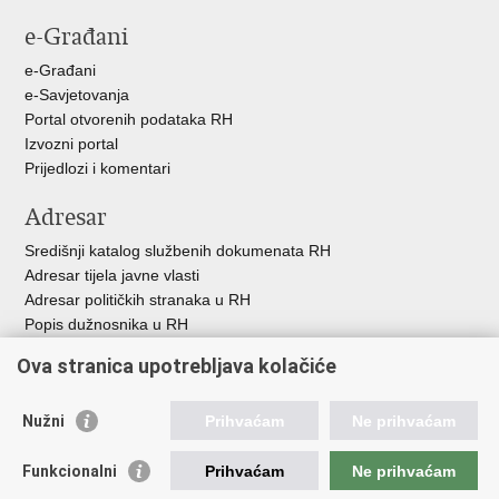
stranicu
na
na
e-Građani
Facebooku
X-
u
e-Građani
e-Savjetovanja
Portal otvorenih podataka RH
Izvozni portal
Prijedlozi i komentari
Adresar
Središnji katalog službenih dokumenata RH
Adresar tijela javne vlasti
Adresar političkih stranaka u RH
Popis dužnosnika u RH
Besplatni telefoni javne uprave
Ova stranica upotrebljava kolačiće
Pozivi za žurnu pomoć
Važne poveznice
Nužni
Prihvaćam
Ne prihvaćam
Vlada Republike H
rvatske
Funkcionalni
Prihvaćam
Ne prihvaćam
Strukturni i investicijski fondovi