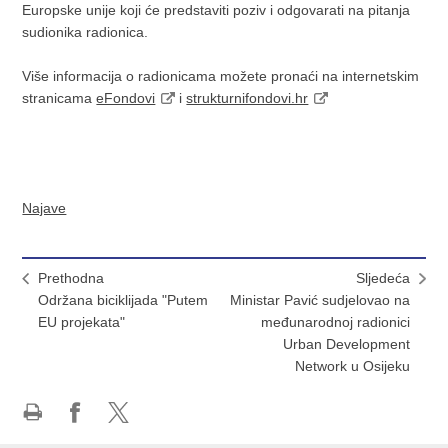
Europske unije koji će predstaviti poziv i odgovarati na pitanja
sudionika radionica.
Više informacija o radionicama možete pronaći na internetskim
stranicama
eFondovi
i
strukturnifondovi.hr
Najave
Prethodna
Sljedeća
Održana biciklijada "Putem
Ministar Pavić sudjelovao na
EU projekata"
međunarodnoj radionici
Urban Development
Network u Osijeku
Ispiši
Podijeli
Podijeli