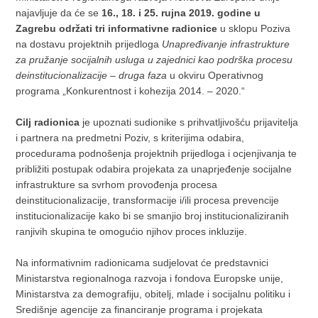
najavljuje da će se
16., 18. i 25. rujna 2019. godine u
Zagrebu održati tri informativne radionice
u sklopu Poziva
na dostavu projektnih prijedloga
Unapređivanje infrastrukture
za pružanje socijalnih usluga u zajednici kao podrška procesu
deinstitucionalizacije – druga faza
u okviru Operativnog
programa „Konkurentnost i kohezija 2014. – 2020.“
Cilj radionica
je upoznati sudionike s prihvatljivošću prijavitelja
i partnera na predmetni Poziv, s kriterijima odabira,
procedurama podnošenja projektnih prijedloga i ocjenjivanja te
približiti postupak odabira projekata za unaprjeđenje socijalne
infrastrukture sa svrhom provođenja procesa
deinstitucionalizacije, transformacije i/ili procesa prevencije
institucionalizacije kako bi se smanjio broj institucionaliziranih
ranjivih skupina te omogućio njihov proces inkluzije.
Na informativnim radionicama sudjelovat će predstavnici
Ministarstva regionalnoga razvoja i fondova Europske unije,
Ministarstva za demografiju, obitelj, mlade i socijalnu politiku i
Središnje agencije za financiranje programa i projekata