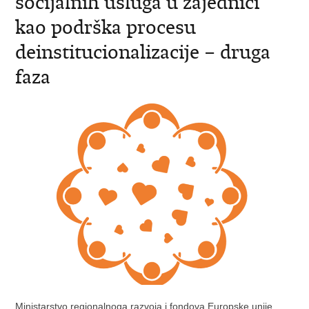
socijalnih usluga u zajednici
kao podrška procesu
deinstitucionalizacije – druga
faza
Ministarstvo regionalnoga razvoja i fondova Europske unije