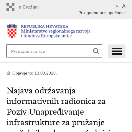
Preskoči
A
A
na
Prilagodba pristupačnosti
glavni
sadržaj
Objavljeno: 13.09.2019.
Najava održavanja
informativnih radionica za
Poziv Unapređivanje
infrastrukture za pružanje