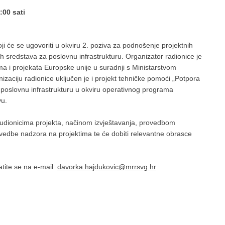
:00 sati
ji će se ugovoriti u okviru 2. poziva za podnošenje projektnih
h sredstava za poslovnu infrastrukturu. Organizator radionice je
ma i projekata Europske unije u suradnji s Ministarstvom
izaciju radionice uključen je i projekt tehničke pomoći „Potpora
poslovnu infrastrukturu u okviru operativnog programa
vu.
im sudionicima projekta, načinom izvještavanja, provedbom
ovedbe nadzora na projektima te će dobiti relevantne obrasce
tite se na e-mail:
davorka.hajdukovic@mrrsvg.hr