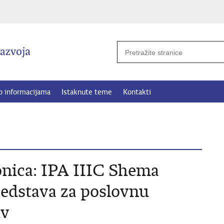
p informacijama
Istaknute teme
Kontakti
onica: IPA IIIC Shema
redstava za poslovnu
iv