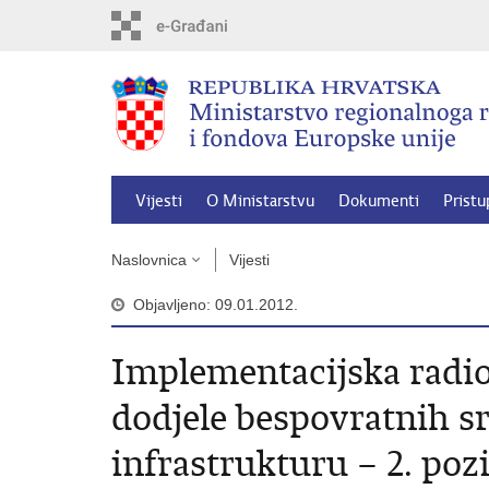
Preskoči
na
glavni
sadržaj
Vijesti
O Ministarstvu
Dokumenti
Pristu
Naslovnica
Vijesti
Objavljeno: 09.01.2012.
Implementacijska radi
dodjele bespovratnih s
infrastrukturu – 2. poz