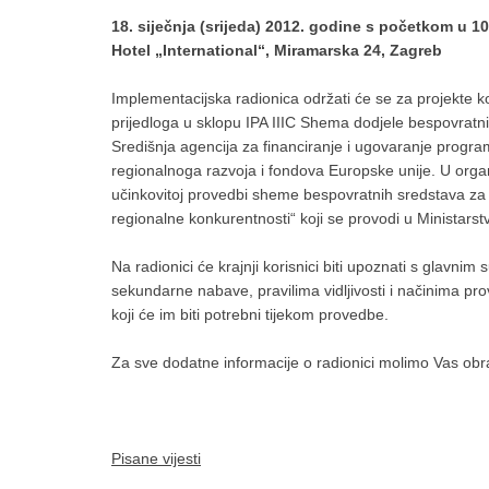
18. siječnja (srijeda) 2012. godine s početkom u 10
Hotel „International“, Miramarska 24, Zagreb
Implementacijska radionica održati će se za projekte ko
prijedloga u sklopu IPA IIIC Shema dodjele bespovratni
Središnja agencija za financiranje i ugovaranje progra
regionalnoga razvoja i fondova Europske unije. U organ
učinkovitoj provedbi sheme bespovratnih sredstava za 
regionalne konkurentnosti“ koji se provodi u Ministarst
Na radionici će krajnji korisnici biti upoznati s glavn
sekundarne nabave, pravilima vidljivosti i načinima pr
koji će im biti potrebni tijekom provedbe.
Za sve dodatne informacije o radionici molimo Vas obra
Pisane vijesti