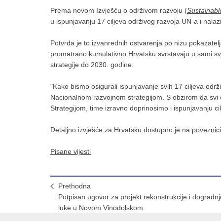
Prema novom Izvješću o održivom razvoju (
Sustainab
u ispunjavanju 17 ciljeva održivog razvoja UN-a i nal
Potvrda je to izvanrednih ostvarenja po nizu pokazatelja
promatrano kumulativno Hrvatsku svrstavaju u sami svj
strategije do 2030. godine.
"Kako bismo osigurali ispunjavanje svih 17 ciljeva održ
Nacionalnom razvojnom strategijom. S obzirom da svi d
Strategijom, time izravno doprinosimo i ispunjavanju cil
Detaljno izvješće za Hrvatsku dostupno je na
poveznici
Pisane vijesti
Prethodna
Potpisan ugovor za projekt rekonstrukcije i dogradnj
luke u Novom Vinodolskom