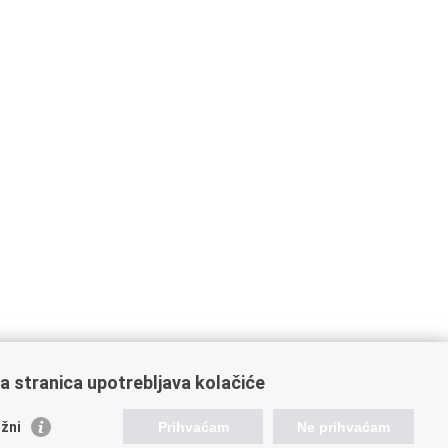
a stranica upotrebljava kolačiće
žni
Prihvaćam
Ne prihvaćam