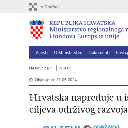
Preskoči
na
glavni
sadržaj
Vijesti
O Ministarstvu
Dokumenti
Pristu
Naslovnica
Vijesti
Objavljeno: 21.06.2024.
Hrvatska napreduje u 
ciljeva održivog razvoja