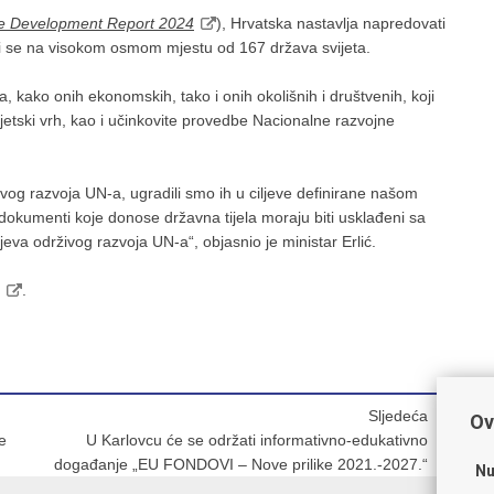
le Development Report 2024
), Hrvatska nastavlja napredovati
azi se na visokom osmom mjestu od 167 država svijeta.
, kako onih ekonomskih, tako i onih okolišnih i društvenih, koji
etski vrh, kao i učinkovite provedbe Nacionalne razvojne
ivog razvoja UN-a, ugradili smo ih u ciljeve definirane našom
okumenti koje donose državna tijela moraju biti usklađeni sa
jeva održivog razvoja UN-a“, objasnio je ministar Erlić.
.
Sljedeća
Ov
e
U Karlovcu će se održati informativno-edukativno
događanje „EU FONDOVI – Nove prilike 2021.-2027.“
Nu