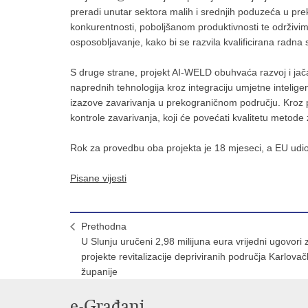
preradi unutar sektora malih i srednjih poduzeća u pr
konkurentnosti, poboljšanom produktivnosti te održivim
osposobljavanje, kako bi se razvila kvalificirana radna 
S druge strane, projekt AI-WELD obuhvaća razvoj i jačan
naprednih tehnologija kroz integraciju umjetne inteligenc
izazove zavarivanja u prekograničnom području. Kroz p
kontrole zavarivanja, koji će povećati kvalitetu metode
Rok za provedbu oba projekta je 18 mjeseci, a EU udio 
Pisane vijesti
Prethodna
U Slunju uručeni 2,98 milijuna eura vrijedni ugovori 
projekte revitalizacije depriviranih područja Karlova
županije
e-Građani