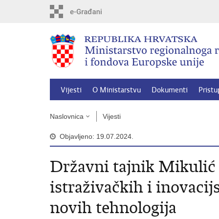
Preskoči
na
glavni
sadržaj
Vijesti
O Ministarstvu
Dokumenti
Pristu
Naslovnica
Vijesti
Objavljeno: 19.07.2024.
Državni tajnik Mikulić
istraživačkih i inovacij
novih tehnologija