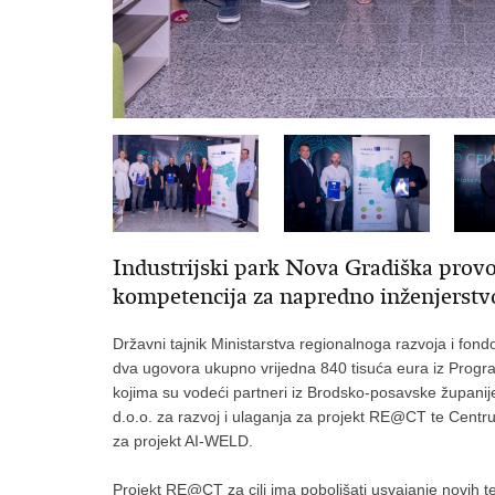
Industrijski park Nova Gradiška prov
kompetencija za napredno inženjerst
Državni tajnik Ministarstva regionalnoga razvoja i fon
dva ugovora ukupno vrijedna 840 tisuća eura iz Progra
kojima su vodeći partneri iz Brodsko-posavske županij
d.o.o. za razvoj i ulaganja za projekt RE@CT te Centr
za projekt AI-WELD.
Projekt RE@CT za cilj ima poboljšati usvajanje novih teh