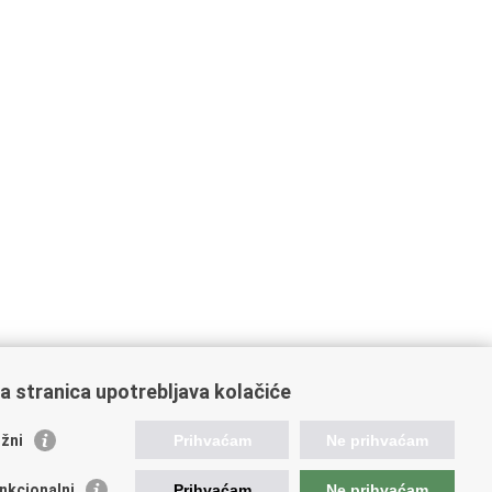
a stranica upotrebljava kolačiće
žni
Prihvaćam
Ne prihvaćam
ažne poveznice
nkcionalni
Prihvaćam
Ne prihvaćam