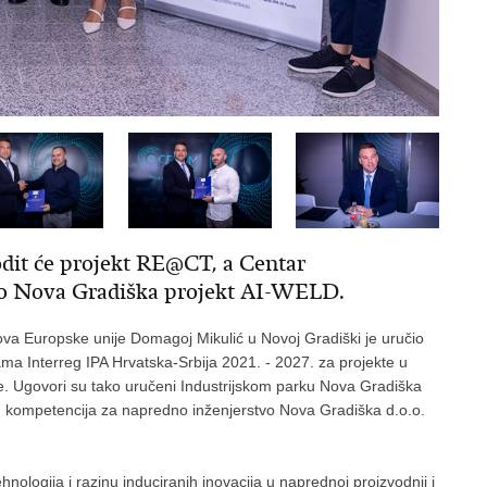
odit će projekt RE@CT, a Centar
vo Nova Gradiška projekt AI-WELD.
dova Europske unije Domagoj Mikulić u Novoj Gradiški je uručio
ma Interreg IPA Hrvatska-Srbija 2021. - 2027. za projekte u
e. Ugovori su tako uručeni Industrijskom parku Nova Gradiška
u kompetencija za napredno inženjerstvo Nova Gradiška d.o.o.
nologija i razinu induciranih inovacija u naprednoj proizvodnji i