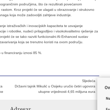
ekograničnim područjima, što će rezultirati povećanom
 rastom. Kroz projekt će se ulagati u obrazovanje i strukovno
snaga koja može zadovoljiti zahtjeve industrije.
je istraživačkih i inovacijskih kapaciteta te usvajanje
ije i robotike, nudeći prilagodljivo i visokokvalitetno rješenje za
rojekt će se tako razviti funkcionalni AI-Enhanced sustav
 zavarivanja koja se trenutno koristi na ovom području.
u financiranju iznosi 85 %.
Sljedeća
za
Državni tajnik Mikulić u Osijeku uručio četiri ugovora
Ov
čke
ukupne vrijednosti 4,65 milijuna eura
Nu
Adresar
V
Fu