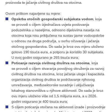
proizvoda te jačanje civilnog društva na otocima.
Ovom prilikom najavljene su mjere:
Opskrba otočnih gospodarski subjekata vodom
, koja
se provodi s ciljem izjednačava uvjeta poslovanja
poduzetnika u naseljima, odnosno dijelovima naselja na
otocima koja nisu priključena na sustav javne vodoopskrbe
u odnosu na druga područja, u svrhu očuvanja i jačanja
otočnog gospodarstva. Do sada je kroz ovu mjeru uloženo
gotovo 190 tisuća eura, a potporu je koristilo 30 subjekata.
U ovoj godini osigurano je 265 tisuća eura;
Poticanje razvoja civilnog društva na otocima
, koja
se provodi s ciljem stvaranja povoljnog okruženja za razvoj
civilnog društva na otocima, kroz jačanje uloge i kapaciteta
organizacija civilnog društva te podržavanje njihovog
umrežavanja, međusektorske suradnje i uključivanja
lokalnog stanovništva u njihove aktivnosti. Do sada je kroz
ovu mjeru uloženo više od 1,5 milijuna eura, a u 2026.
godini osigurano je 400 tisuća eura;
S ciljem poticanja otočana na aktivnosti izrade i proizvodnje