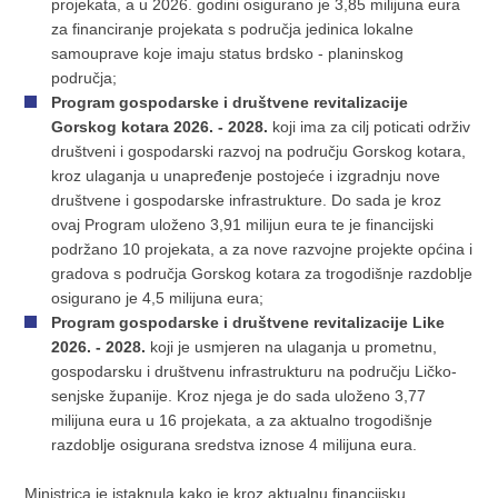
projekata, a u 2026. godini osigurano je 3,85 milijuna eura
za financiranje projekata s područja jedinica lokalne
samouprave koje imaju status brdsko - planinskog
područja;
Program gospodarske i društvene revitalizacije
Gorskog kotara 2026. - 2028.
koji ima za cilj poticati održiv
društveni i gospodarski razvoj na području Gorskog kotara,
kroz ulaganja u unapređenje postojeće i izgradnju nove
društvene i gospodarske infrastrukture. Do sada je kroz
ovaj Program uloženo 3,91 milijun eura te je financijski
podržano 10 projekata, a za nove razvojne projekte općina i
gradova s područja Gorskog kotara za trogodišnje razdoblje
osigurano je 4,5 milijuna eura;
Program gospodarske i društvene revitalizacije Like
2026. - 2028.
koji je usmjeren na ulaganja u prometnu,
gospodarsku i društvenu infrastrukturu na području Ličko-
senjske županije. Kroz njega je do sada uloženo 3,77
milijuna eura u 16 projekata, a za aktualno trogodišnje
razdoblje osigurana sredstva iznose 4 milijuna eura.
Ministrica je istaknula kako je kroz aktualnu financijsku