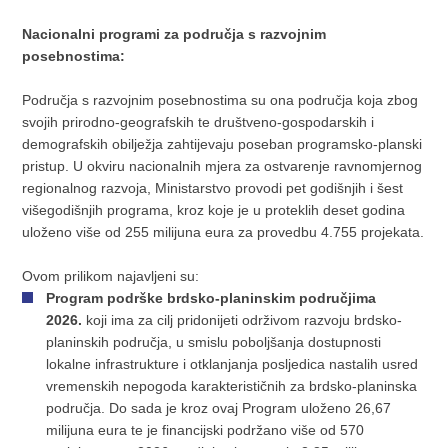
Nacionalni programi za područja s razvojnim
posebnostima:
Područja s razvojnim posebnostima su ona područja koja zbog
svojih prirodno-geografskih te društveno-gospodarskih i
demografskih obilježja zahtijevaju poseban programsko-planski
pristup. U okviru nacionalnih mjera za ostvarenje ravnomjernog
regionalnog razvoja, Ministarstvo provodi pet godišnjih i šest
višegodišnjih programa, kroz koje je u proteklih deset godina
uloženo više od 255 milijuna eura za provedbu 4.755 projekata.
Ovom prilikom najavljeni su:
Program podrške brdsko-planinskim područjima
2026.
koji ima za cilj pridonijeti održivom razvoju brdsko-
planinskih područja, u smislu poboljšanja dostupnosti
lokalne infrastrukture i otklanjanja posljedica nastalih usred
vremenskih nepogoda karakterističnih za brdsko-planinska
područja. Do sada je kroz ovaj Program uloženo 26,67
milijuna eura te je financijski podržano više od 570