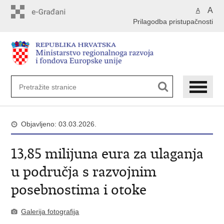
Preskoči
A
A
na
Prilagodba pristupačnosti
glavni
sadržaj
Objavljeno: 03.03.2026.
13,85 milijuna eura za ulaganja
u područja s razvojnim
posebnostima i otoke
Galerija fotografija