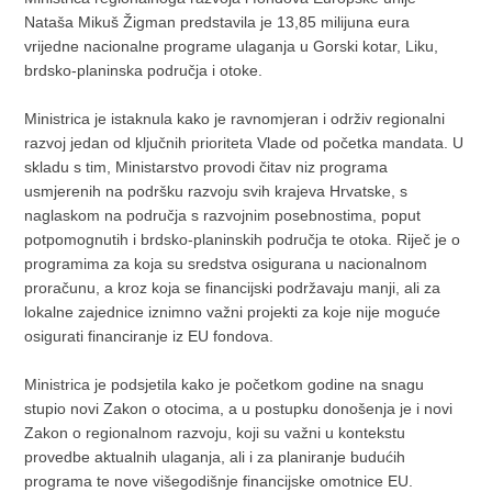
Nataša Mikuš Žigman predstavila je 13,85 milijuna eura
vrijedne nacionalne programe ulaganja u Gorski kotar, Liku,
brdsko-planinska područja i otoke.
Ministrica je istaknula kako je ravnomjeran i održiv regionalni
razvoj jedan od ključnih prioriteta Vlade od početka mandata. U
skladu s tim, Ministarstvo provodi čitav niz programa
usmjerenih na podršku razvoju svih krajeva Hrvatske, s
naglaskom na područja s razvojnim posebnostima, poput
potpomognutih i brdsko-planinskih područja te otoka. Riječ je o
programima za koja su sredstva osigurana u nacionalnom
proračunu, a kroz koja se financijski podržavaju manji, ali za
lokalne zajednice iznimno važni projekti za koje nije moguće
osigurati financiranje iz EU fondova.
Ministrica je podsjetila kako je početkom godine na snagu
stupio novi Zakon o otocima, a u postupku donošenja je i novi
Zakon o regionalnom razvoju, koji su važni u kontekstu
provedbe aktualnih ulaganja, ali i za planiranje budućih
programa te nove višegodišnje financijske omotnice EU.