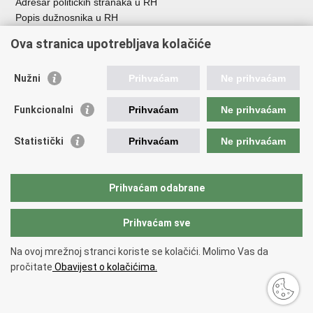
Adresar političkih stranaka u RH
Popis dužnosnika u RH
Besplatni telefoni javne uprave
Ova stranica upotrebljava kolačiće
Pozivi za žurnu pomoć
Važne poveznice
Nužni
Prihvaćam
Ne prihvaćam
Vlada Republike H
rvatske
Funkcionalni
Prihvaćam
Ne prihvaćam
Strukturni i investicijski fondovi
Središnja agencija za financiranje i ugovaranje
Statistički
Prihvaćam
Ne prihvaćam
Predstavništvo Europske komisije u Hrvatskoj
Europska komisija
Europski parlament
Prihvaćam odabrane
Prihvaćam sve
Povratak na vrh
Copyright © 2026 Ministarstvo regionalnoga razvoja i fondova Europske
Na ovoj mrežnoj stranci koriste se kolačići. Molimo Vas da
unije.
pročitate
Obavijest o kolačićima.
Uvjeti korištenja
.
Izjava o pristupačnosti
.