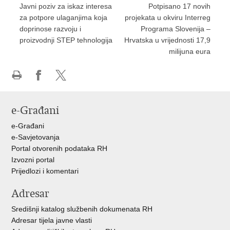
Javni poziv za iskaz interesa
Potpisano 17 novih
za potpore ulaganjima koja
projekata u okviru Interreg
doprinose razvoju i
Programa Slovenija –
proizvodnji STEP tehnologija
Hrvatska u vrijednosti 17,9
milijuna eura
Ispiši
Podijeli
Podijeli
stranicu
na
na
e-Građani
Facebooku
X-
u
e-Građani
e-Savjetovanja
Portal otvorenih podataka RH
Izvozni portal
Prijedlozi i komentari
Adresar
Središnji katalog službenih dokumenata RH
Adresar tijela javne vlasti