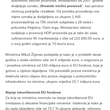
autohtonih otočnih proizvoda, Ministarstvo od 2007. godine
dodjeljuje oznaku „
Hrvatski otočni proizvod
“, kao jamstvo
otočnog podrijetla i kvalitete. Od početka provođenja ove
mjere oznaka je dodijeljena za ukupno 1.445
proizvoda/linija za 785 otočnih subjekata s 28 otoka i
poluotoka Pelješca. Osim toga, Ministarstvo aktivno
sudjeluje u promociji HOP proizvoda pa je tako do sada
sufinancirano 95 manifestacija s više od 210.000,00 eura, a
u ovoj godini osigurano je 70 tisuća eura.
Ministrica Mikuš Žigman podsjetila je kako je u proteklih deset
godina u otoke uloženo više od 4 milijarde eura, a osigurana je
i posebna omotnica od 150 milijuna eura iz EU fondova, koja je
gotovo u cijelost objavljena. Od preostalih poziva ministrica je
istaknula skoru objavu dva poziva ulaganja u poduzetničku
infrastrukturu na otocima, ukupno vrijedna 15,7 milijuna eura.
Stanje iskorištenosti EU fondova
:
Za kraj se ministrica osvrnula na stanje iskorištenosti EU
sredstava iz aktualne financijske omotnice. Istaknula je kako je
do sada objavljeno više od 73,7 % ukupne alokacije, odnosno