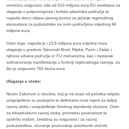
omotnicu osigurano više od 510 milijuna eura EU sredstava za
ulaganja u potpomognuta i brdsko-planinska područja te
najavila skoru objavu javnog poziva za jačanje regionalnog
ekosustava za poduzetnike na ovim područjima vrijednog 66
milijuna eura.
Osim toga, najavila je i 13,6 milijuna eura vrijedna nova
ulaganja u gradove Slavonski Brod, Rijeka, Pazin i Zadar i
njihova urbana područja iz ITU mehanizma, kao i nastavak
sufinanciranja manifestacija u funkciji regionalnoga razvoja, za
što je osigurano 765 tisuća eura.
Ulaganja u otoke:
Novim Zakonom o otocima, koji je na snazi od početka veljače,
unaprijeđene su postojeće te definirane nove mjere za daljnji
razvoj otoka i unaprjeđenje životnog standarda otočana. Osim
za infrastrukturni razvoj otoka, prometnu povezanost te
opskrbu vodom, sredstva su osigurana i za razvoj
poduzetništva, očuvanje proizvodnje autohtonih otočnih