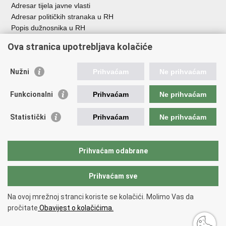
Adresar tijela javne vlasti
Adresar političkih stranaka u RH
Popis dužnosnika u RH
Besplatni telefoni javne uprave
Ova stranica upotrebljava kolačiće
Pozivi za žurnu pomoć
Važne poveznice
Nužni
Prihvaćam
Ne prihvaćam
Vlada Republike H
rvatske
Funkcionalni
Prihvaćam
Ne prihvaćam
Strukturni i investicijski fondovi
Središnja agencija za financiranje i ugovaranje
Statistički
Prihvaćam
Ne prihvaćam
Predstavništvo Europske komisije u Hrvatskoj
Europska komisija
Europski parlament
Prihvaćam odabrane
Prihvaćam sve
Povratak na vrh
Copyright © 2026 Ministarstvo regionalnoga razvoja i fondova Europske
Na ovoj mrežnoj stranci koriste se kolačići. Molimo Vas da
unije.
pročitate
Obavijest o kolačićima.
Uvjeti korištenja
.
Izjava o pristupačnosti
.