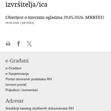
izvršitelja/ica
Obavijest o internim oglasima 29.05.2026. MRRFEU
29.05.2026. | pdf (81kb)
Ispiši
Podijeli
Podijeli
stranicu
na
na
e-Građani
Facebooku
X-
u
e-Građani
e-Savjetovanja
Portal otvorenih podataka RH
Izvozni portal
Prijedlozi i komentari
Adresar
Središnji katalog službenih dokumenata RH