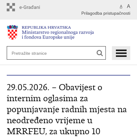
Preskoči
A
A
na
Prilagodba pristupačnosti
glavni
sadržaj
29.05.2026. – Obavijest o
internim oglasima za
popunjavanje radnih mjesta na
neodređeno vrijeme u
MRRFEU, za ukupno 10