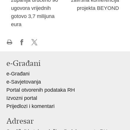
županija uručeno 90
završna konferencija
ugovora vrijednih
projekta BEYOND
gotovo 3,7 milijuna
eura
Ispiši
Podijeli
Podijeli
stranicu
na
na
e-Građani
Facebooku
X-
e-Građani
u
e-Savjetovanja
Portal otvorenih podataka RH
Izvozni portal
Prijedlozi i komentari
Adresar