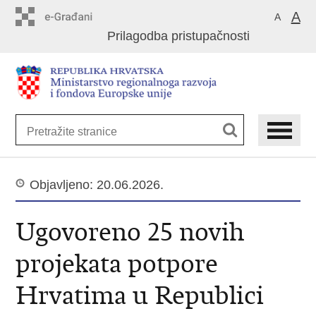
Preskoči
A
A
na
Prilagodba pristupačnosti
glavni
sadržaj
Objavljeno: 20.06.2026.
Ugovoreno 25 novih
projekata potpore
Hrvatima u Republici