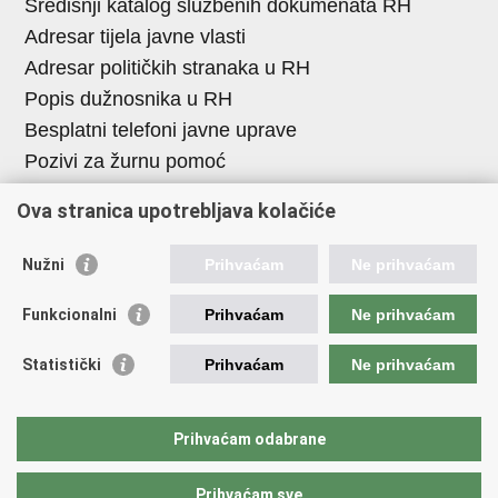
Središnji katalog službenih dokumenata RH
Adresar tijela javne vlasti
Adresar političkih stranaka u RH
Popis dužnosnika u RH
Besplatni telefoni javne uprave
Pozivi za žurnu pomoć
Ova stranica upotrebljava kolačiće
Važne poveznice
Vlada Republike H
rvatske
Nužni
Prihvaćam
Ne prihvaćam
Strukturni i investicijski fondovi
Funkcionalni
Prihvaćam
Ne prihvaćam
Središnja agencija za financiranje i ugovaranje
Predstavništvo Europske komisije u Hrvatskoj
Statistički
Prihvaćam
Ne prihvaćam
Europska komisija
Europski parlament
Prihvaćam odabrane
Prihvaćam sve