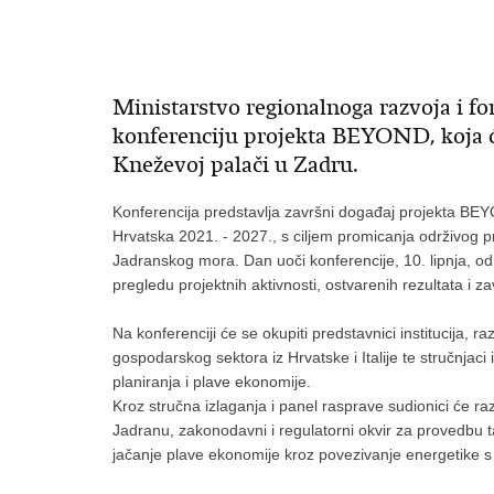
Ministarstvo regionalnoga razvoja i f
konferenciju projekta BEYOND, koja će 
Kneževoj palači u Zadru.
Konferencija predstavlja završni događaj projekta BEYO
Hrvatska 2021. - 2027., s ciljem promicanja održivog p
Jadranskog mora. Dan uoči konferencije, 10. lipnja, od
pregledu projektnih aktivnosti, ostvarenih rezultata i 
Na konferenciji će se okupiti predstavnici institucija, r
gospodarskog sektora iz Hrvatske i Italije te stručnjac
planiranja i plave ekonomije.
Kroz stručna izlaganja i panel rasprave sudionici će ra
Jadranu, zakonodavni i regulatorni okvir za provedbu tak
jačanje plave ekonomije kroz povezivanje energetike 