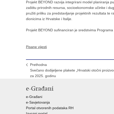
Projekt BEYOND razvija integrirani model planiranja puč
zaštitu prirodnih resursa, socioekonomske učinke i dug
pružiti priliku za predstavljanje projektnih rezultata 
dionicima iz Hrvatske i Italije.
Projekt BEYOND sufinanciran je sredstvima Programa In
Pisane vijesti
Prethodna
Svečano dodijeljene plakete „Hrvatski otočni proizvo
za 2025. godinu
e-Građani
e-Građani
e-Savjetovanja
Portal otvorenih podataka RH
Izvozni portal