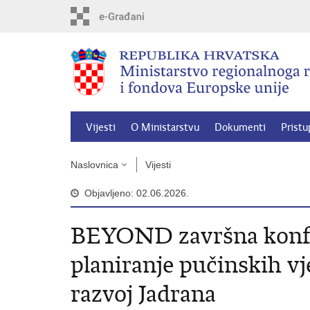
Preskoči
na
glavni
sadržaj
Vijesti
O Ministarstvu
Dokumenti
Pristu
Naslovnica
Vijesti
Objavljeno: 02.06.2026.
BEYOND završna konfer
planiranje pučinskih vj
razvoj Jadrana