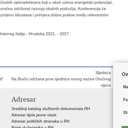
inskih vjetroelektrana koji u obzir uzima energetski potencijal,
oročnu održivost razvoja obalnih područja. Konferencija će
te razmjenu iskustava i primjera dobre prakse među relevantnim
terreg Italija - Hrvatska 2021. - 2027.
Sljedeća
Ov
d“
Na Braču održana prva sjednica novog saziva Otočnog
vijeća
Nu
Adresar
V
Fu
Središnji katalog službenih dokumenata RH
Vla
St
Adresar tijela javne vlasti
Str
Adresar političkih stranaka u RH
Sre
Popis dužnosnika u RH
Pre