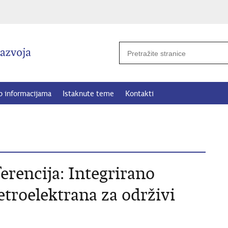
p informacijama
Istaknute teme
Kontakti
encija: Integrirano
etroelektrana za održivi