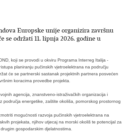
ondova Europske unije organizira završnu
se održati 11. lipnja 2026. godine u
ND, koji se provodi u okviru Programa Interreg Italija -
ristupa planiranju pučinskih vjetroelektrana na području
ržat će se partnerski sastanak projektnih partnera posvećen
završnim koracima provedbe projekta.
azvojnih agencija, znanstveno-istraživačkih organizacija i
i iz područja energetike, zaštite okoliša, pomorskog prostornog
zmotriti mogućnosti razvoja pučinskih vjetroelektrana na
vih projekata, njihov utjecaj na morski okoliš te potencijal za
s drugim gospodarskim djelatnostima.