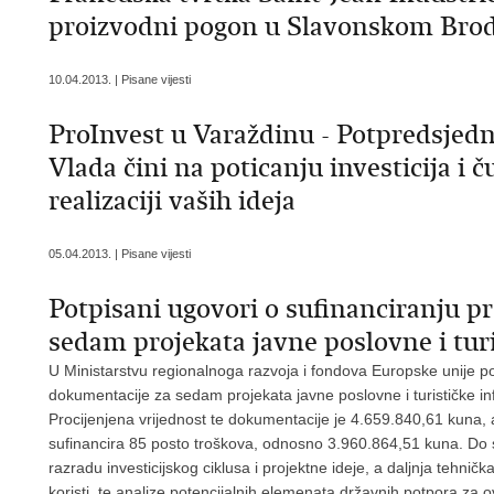
proizvodni pogon u Slavonskom Bro
10.04.2013. | Pisane vijesti
ProInvest u Varaždinu - Potpredsjedn
Vlada čini na poticanju investicija 
realizaciji vaših ideja
05.04.2013. | Pisane vijesti
Potpisani ugovori o sufinanciranju p
sedam projekata javne poslovne i turi
U Ministarstvu regionalnoga razvoja i fondova Europske unije po
dokumentacije za sedam projekata javne poslovne i turističke infr
Procijenjena vrijednost te dokumentacije je 4.659.840,61 kuna, 
sufinancira 85 posto troškova, odnosno 3.960.864,51 kuna. Do s
razradu investicijskog ciklusa i projektne ideje, a daljnja tehničk
koristi, te analize potencijalnih elemenata državnih potpora za