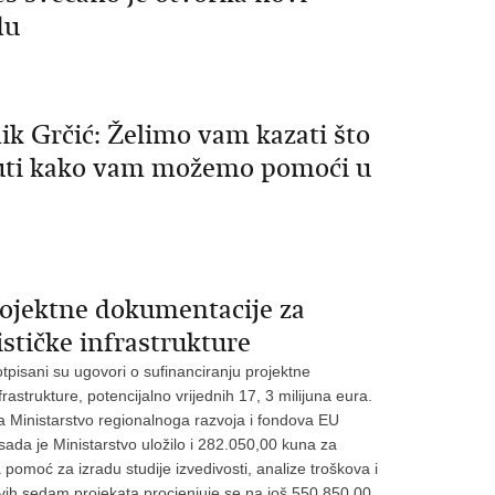
du
ik Grčić: Želimo vam kazati što
i čuti kako vam možemo pomoći u
rojektne dokumentacije za
stičke infrastrukture
tpisani su ugovori o sufinanciranju projektne
astrukture, potencijalno vrijednih 17, 3 milijuna eura.
a Ministarstvo regionalnoga razvoja i fondova EU
ada je Ministarstvo uložilo i 282.050,00 kuna za
a pomoć za izradu studije izvedivosti, analize troškova i
 ovih sedam projekata procjenjuje se na još 550.850,00