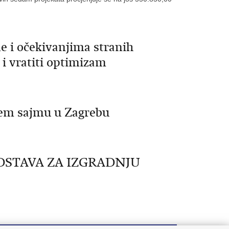
e i očekivanjima stranih
e i vratiti optimizam
jem sajmu u Zagrebu
DSTAVA ZA IZGRADNJU