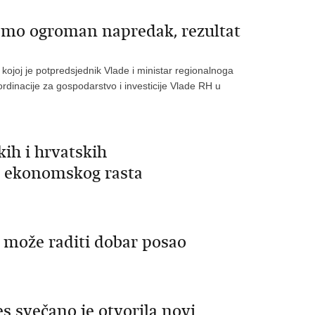
 smo ogroman napredak, rezultat
ojoj je potpredsjednik Vlade i ministar regionalnoga
rdinacije za gospodarstvo i investicije Vlade RH u
ih i hrvatskih
uč ekonomskog rasta
 može raditi dobar posao
s svečano je otvorila novi