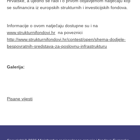
Hrvatske, a ujedno se radi i o prvom objavljenom natječaju koji
se sufinancira iz europskih strukturnih i investicijskih fondova.
Informacije o ovom natječaju dostupne su i na
www.strukturnifondovi.hr
na poveznici
http://www.strukturnifondovi.hr/contest/open/shema-dodjele-
bespovratnih-sredstava-za-poslovnu-infrastrukturu
Galerija:
Pisane vijesti