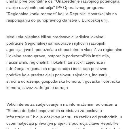
unutar prve prioritetne osi ''Unapređenje razvojnog potencijala
slabije razvijenih područja'' IPA Operativnog programa
"Regionalna konkurentnost" koji je Republici Hrvatskoj bio na
raspolaganju do punopravnog članstva u Europskoj uniji.
Među okupljenima bili su predstavnici jedinica lokalne i
područne (regionalne) samouprave i njihovih razvojnih
agencija, javnih poduzeća u stopostotnom vlasništvu regionalne
i lokalne samouprave, potpornih poduzetničkih institucija,
nacionalnih, regionalnih i lokalnih turističkih zajednica i
udruženja, regionalnih organizacija i institucija poslovne
podrške koje predstavljaju poslovnu zajednicu, industriju,
stručna udruženja, gospodarsku komoru, trgovačku i obrtničku
komoru, savez zadruga te udruga.
Veliki interes za sudjelovanjem na informativnim radionicama
"Shema dodjele bespovratnih sredstava za poslovnu
infrastrukturu" bio je očekivan jer su, za razliku od prethodnih, u
ovom natječaju prihvatljivi projekti s područja čitave Republike