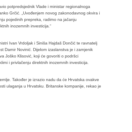
io potpredsjednik Vlade i ministar regionalnoga
ranko Grčić. „Uvođenjem novog zakonodavnog okvira i
nju pojedinih prepreka, radimo na jačanju
ktnih inozemnih investicija.“
stri Ivan Vrdoljak i Siniša Hajdaš Dončić te ravnatelj
ost Damir Novinić. Dijelom izaslanstva je i zamjenik
va Joško Klisović, koji će govoriti o podršci
imi i privlačenju direktnih inozemnih investicija.
emlje. Također je izrazio nadu da će Hrvatska ovakve
ti ulaganja u Hrvatsku. Britanske kompanije, rekao je