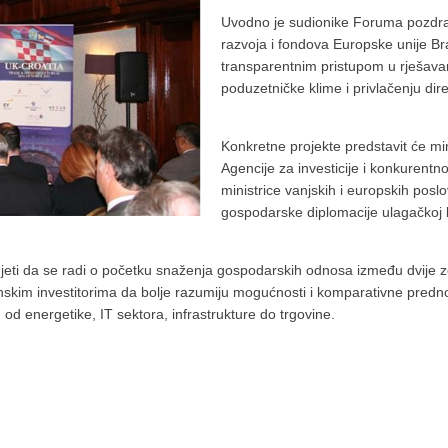
Uvodno je sudionike Foruma pozdrav
razvoja i fondova Europske unije B
transparentnim pristupom u rješava
poduzetničke klime i privlačenju dire
Konkretne projekte predstavit će mini
Agencije za investicije i konkurentn
ministrice vanjskih i europskih poslo
gospodarske diplomacije ulagačkoj kl
jeti da se radi o početku snaženja gospodarskih odnosa između dvije z
kim investitorima da bolje razumiju mogućnosti i komparativne prednos
od energetike, IT sektora, infrastrukture do trgovine.