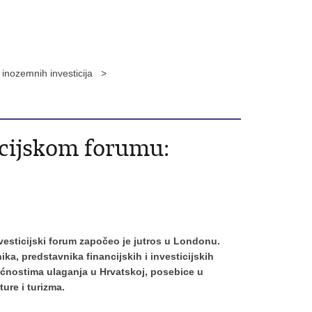
e inozemnih investicija >
icijskom forumu:
nvesticijski forum započeo je jutros u Londonu.
ka, predstavnika financijskih i investicijskih
ućnostima ulaganja u Hrvatskoj, posebice u
ure i turizma.