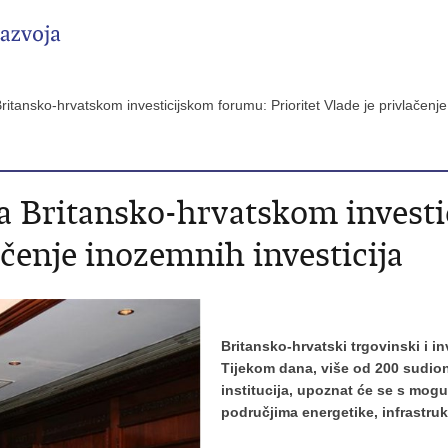
ritansko-hrvatskom investicijskom forumu: Prioritet Vlade je privlačenj
a Britansko-hrvatskom invest
ačenje inozemnih investicija
Britansko-hrvatski trgovinski i i
Tijekom dana, više od 200 sudioni
institucija, upoznat će se s mog
područjima energetike, infrastrukt