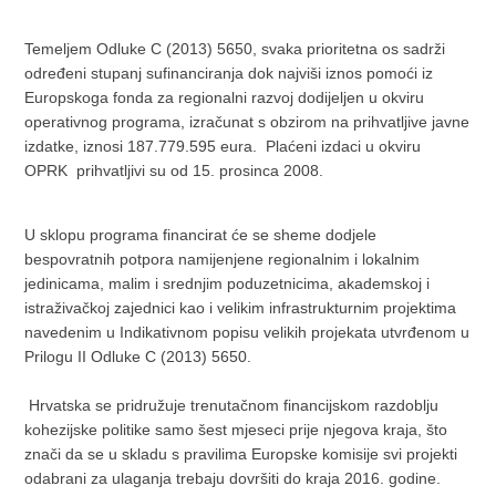
Temeljem Odluke C (2013) 5650, svaka prioritetna os sadrži
određeni stupanj sufinanciranja dok najviši iznos pomoći iz
Europskoga fonda za regionalni razvoj dodijeljen u okviru
operativnog programa, izračunat s obzirom na prihvatljive javne
izdatke, iznosi 187.779.595 eura. Plaćeni izdaci u okviru
OPRK prihvatljivi su od 15. prosinca 2008.
U sklopu programa financirat će se sheme dodjele
bespovratnih potpora namijenjene regionalnim i lokalnim
jedinicama, malim i srednjim poduzetnicima, akademskoj i
istraživačkoj zajednici kao i velikim infrastrukturnim projektima
navedenim u Indikativnom popisu velikih projekata utvrđenom u
Prilogu II Odluke C (2013) 5650.
Hrvatska se pridružuje trenutačnom financijskom razdoblju
kohezijske politike samo šest mjeseci prije njegova kraja, što
znači da se u skladu s pravilima Europske komisije svi projekti
odabrani za ulaganja trebaju dovršiti do kraja 2016. godine.