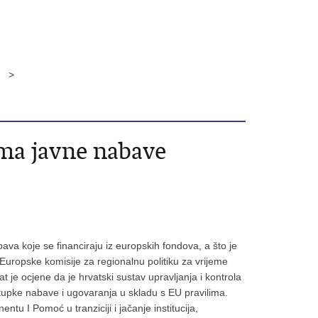
a >
ma javne nabave
ava koje se financiraju iz europskih fondova, a što je
uropske komisije za regionalnu politiku za vrijeme
t je ocjene da je hrvatski sustav upravljanja i kontrola
upke nabave i ugovaranja u skladu s EU pravilima.
u I Pomoć u tranziciji i jačanje institucija,