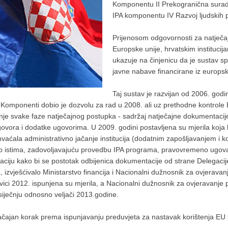
Komponentu II Prekogranična suradn
IPA komponentu IV Razvoj ljudskih p
Prijenosom odgovornosti za natječa
Europske unije, hrvatskim institucij
ukazuje na činjenicu da je sustav 
javne nabave financirane iz europsk
Taj sustav je razvijan od 2006. godi
Komponenti dobio je dozvolu za rad u 2008. ali uz prethodne kontrol
nje svake faze natječajnog postupka - sadržaj natječajne dokumentaci
ovora i dodatke ugovorima. U 2009. godini postavljena su mjerila koja h
hvaćala administrativno jačanje institucija (dodatnim zapošljavanjem i
 po istima, zadovoljavajuću provedbu IPA programa, pravovremeno ugova
aciju kako bi se postotak odbijenica dokumentacije od strane Delegaci
 izvješćivalo Ministarstvo financija i Nacionalni dužnosnik za ovjeravan
vici 2012. ispunjena su mjerila, a Nacionalni dužnosnik za ovjeravanje 
 siječnju odnosno veljači 2013.godine.
ačajan korak prema ispunjavanju preduvjeta za nastavak korištenja EU