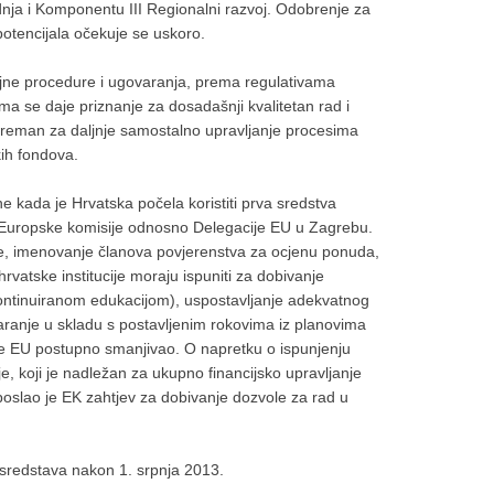
ja i Komponentu III Regionalni razvoj. Odobrenje za
otencijala očekuje se uskoro.
jne procedure i ugovaranja, prema regulativama
ama se daje priznanje za dosadašnji kvalitetan rad i
spreman za daljnje samostalno upravljanje procesima
ih fondova.
ne kada je Hrvatska počela koristiti prva sredstva
e Europske komisije odnosno Delegacije EU u Zagrebu.
je, imenovanje članova povjerenstva za ocjenu ponuda,
rvatske institucije moraju ispuniti za dobivanje
 kontinuiranom edukacijom), uspostavljanje adekvatnog
ranje u skladu s postavljenim rokovima iz planovima
je EU postupno smanjivao. O napretku o ispunjenju
je, koji je nadležan za ukupno financijsko upravljanje
poslao je EK zahtjev za dobivanje dozvole za rad u
 sredstava nakon 1. srpnja 2013.