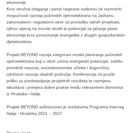
ekonomije.
Kroz stručna izlaganja i panel rasprave sudionici će razmotriti
mogućnosti razvoja pučinskih vjetroelektrana na Jadranu,
zakonodavni i regulatorni okvir za provedbu takvih projekata,
njihov utjecaj na morski okoliš te potencijal za jačanje plave
ekonomije kroz povezivanje energetike s drugim gospodarskim
djelatnostima.
Projekt BEYOND razvija integrirani model planiranja pučinskih
vjetroelektrana koji u obzir uzima energetski potencijal, zaštitu
prirodnih resursa, socioekonomske učinke i dugoročnu
održivost razvoja obalnih područja. Konferencija će pružiti
priliku za predstavljanje projektnih rezultata te razmjenu
iskustava i primjera dobre prakse među relevantnim dionicima
iz Hrvatske i Italije.
Projekt BEYOND sufinanciran je sredstvima Programa Interreg
Italija - Hrvatska 2021. - 2027.