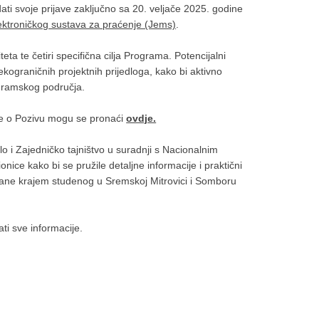
edati svoje prijave zaključno sa 20. veljače 2025. godine
ektroničkog sustava za praćenje (Jems)
.
teta te četiri specifična cilja Programa. Potencijalni
rekograničnih projektnih prijedloga, kako bi aktivno
gramskog područja.
ije o Pozivu mogu se pronaći
ovdje.
o i Zajedničko tajništvo u suradnji s Nacionalnim
ionice kako bi se pružile detaljne informacije i praktični
držane krajem studenog u Sremskoj Mitrovici i Somboru
 ​​sve informacije.