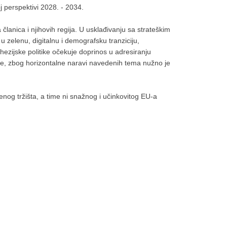
oj perspektivi 2028. - 2034.
članica i njihovih regija. U usklađivanju sa strateškim
 zelenu, digitalnu i demografsku tranziciju,
ezijske politike očekuje doprinos u adresiranju
ije, zbog horizontalne naravi navedenih tema nužno je
enog tržišta, a time ni snažnog i učinkovitog EU-a