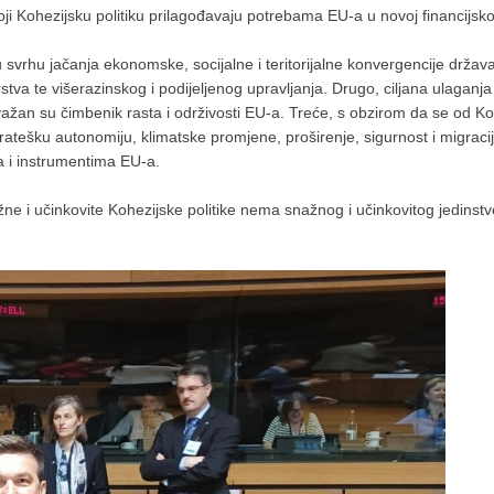
 koji Kohezijsku politiku prilagođavaju potrebama EU-a u novoj financijsk
svrhu jačanja ekonomske, socijalne i teritorijalne konvergencije država 
 te višerazinskog i podijeljenog upravljanja. Drugo, ciljana ulaganja u
žan su čimbenik rasta i održivosti EU-a. Treće, s obzirom da se od Koh
ratešku autonomiju, klimatske promjene, proširenje, sigurnost i migrac
ka i instrumentima EU-a.
žne i učinkovite Kohezijske politike nema snažnog i učinkovitog jedinstv