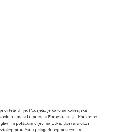
prioriteta Unije. Podsjetio je kako su kohezijska
 konkurentnost i otpornost Europske unije. Konkretno,
i glavnim političkim ciljevima EU-a. Uzevši u obzir
ohezijskog proračuna prilagođenog povećanim