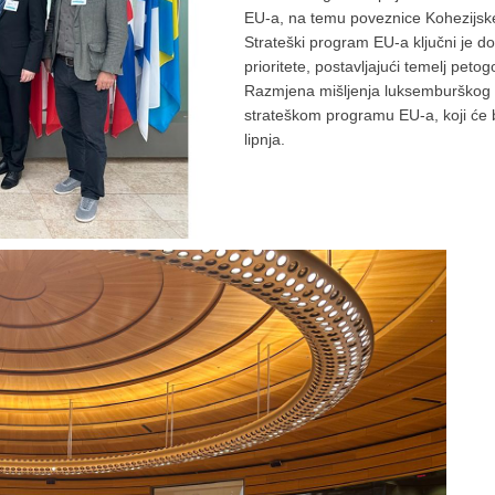
EU-a, na temu poveznice Kohezijske
Strateški program EU-a ključni je do
prioritete, postavljajući temelj petogo
Razmjena mišljenja luksemburškog 
strateškom programu EU-a, koji će 
lipnja.