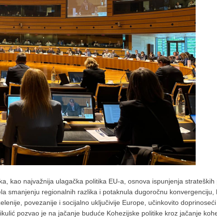
tika, kao najvažnija ulagačka politika EU-a, osnova ispunjenja strateških 
ela smanjenju regionalnih razlika i potaknula dugoročnu konvergenciju,
zelenije, povezanije i socijalno uključivije Europe, učinkovito doprinoseć
Mikulić pozvao je na jačanje buduće Kohezijske politike kroz jačanje k