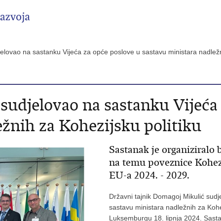
djelovao na sastanku Vijeća za opće poslove u sastavu ministara nadlež
sudjelovao na sastanku Vijeća
ežnih za Kohezijsku politiku
Sastanak je organiziralo
na temu poveznice Kohezi
EU-a 2024. - 2029.
Državni tajnik Domagoj Mikulić sudj
sastavu ministara nadležnih za Kohez
Luksemburgu 18. lipnja 2024. Sastan