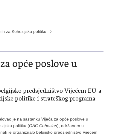
nih za Kohezijsku politiku >
 za opće poslove u
 belgijsko predsjedništvo Vijećem EU-a
jske politike i strateškog programa
elovao je na sastanku Vijeća za opće poslove u
ijsku politiku (
GAC Cohesion
), održanom u
ak je organiziralo belgijsko predsjedništvo Vijećem