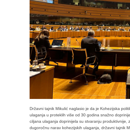
Državni tajnik Mikulić naglasio je da je Kohezijska poli
ulaganja u proteklih više od 30 godina snažno doprinij
ciljana ulaganja doprinijela su stvaranju produktivnije, 
dugoročnu narav kohezijskih ulaganja, državni tajnik 