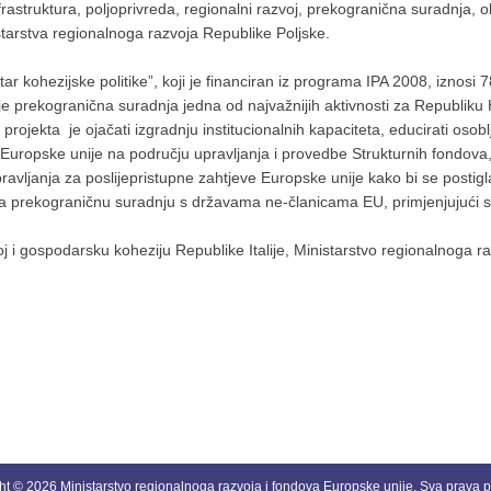
astruktura, poljoprivreda, regionalni razvoj, prekogranična suradnja, ok
istarstva regionalnoga razvoja Republike Poljske.
ar kohezijske politike”, koji je financiran iz programa IPA 2008, iznosi
je prekogranična suradnja jedna od najvažnijih aktivnosti za Republiku 
 projekta je ojačati izgradnju institucionalnih kapaciteta, educirati os
Europske unije na području upravljanja i provedbe Strukturnih fondova, o
avljanja za poslijepristupne zahtjeve Europske unije kako bi se postigla
na prekograničnu suradnju s državama ne-članicama EU, primjenjujući s
j i gospodarsku koheziju Republike Italije, Ministarstvo regionalnoga r
ht © 2026 Ministarstvo regionalnoga razvoja i fondova Europske unije. Sva prava p