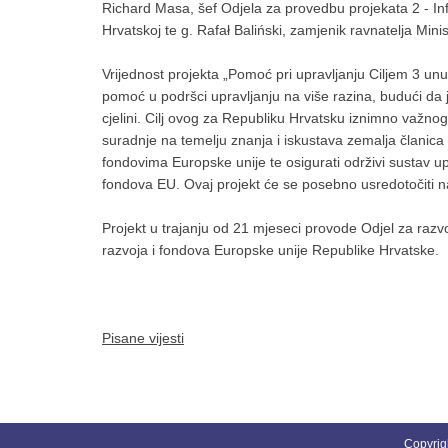
Richard Masa, šef Odjela za provedbu projekata 2 - Infr
Hrvatskoj te g. Rafał Baliński, zamjenik ravnatelja Min
Vrijednost projekta „Pomoć pri upravljanju Ciljem 3 unut
pomoć u podršci upravljanju na više razina, budući da 
cjelini. Cilj ovog za Republiku Hrvatsku iznimno važnog
suradnje na temelju znanja i iskustava zemalja članica 
fondovima Europske unije te osigurati održivi sustav upr
fondova EU. Ovaj projekt će se posebno usredotočiti 
Projekt u trajanju od 21 mjeseci provode Odjel za razvo
razvoja i fondova Europske unije Republike Hrvatske.
Pisane vijesti
Copyrig