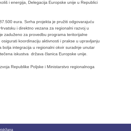
oliš i energija, Delegacija Europske unije u Republici
 787.500 eura. Svrha projekta je pružiti odgovarajuću
Hrvatsku i direktno vezana za regionalni razvoj u
oblje zaduženo za provedbu programa teritorijalne
sigurati koordinaciju aktivnosti i prakse u upravljanju
 bolja integracija u regionalni okvir suradnje unutar
tečena iskustva država članica Europske unije.
azvoja Republike Poljske i Ministarstvo regionalnoga
ridržana