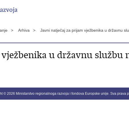
vanje >
Arhiva >
Javni natječaj za prijam vježbenika u državnu 
am vježbenika u državnu službu
ht © 2026 Ministarstvo regionalnoga razvoja i fondova Europske unije. Sva prava p