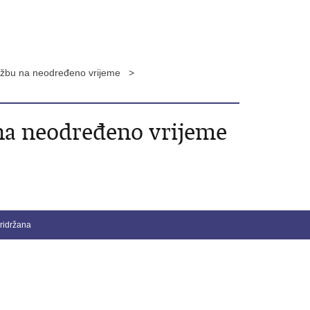
službu na neodređeno vrijeme >
 na neodređeno vrijeme
ridržana