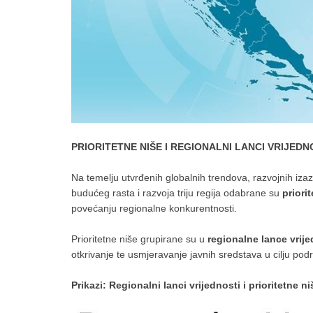
PRIORITETNE NIŠE I REGIONALNI LANCI VRIJEDN
Na temelju utvrđenih globalnih trendova, razvojnih iza
budućeg rasta i razvoja triju regija odabrane su
priori
povećanju regionalne konkurentnosti.
Prioritetne niše grupirane su u
regionalne lance vrije
otkrivanje te usmjeravanje javnih sredstava u cilju pod
Prikazi: Regionalni lanci vrijednosti i prioritetne