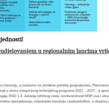
ijednosti!
a sudjelovanjem u regionalnim lancima vri
 tranziciju, a nastavno na utvrđene potrebe gospodarstva, Planovima za 
irati u okviru Integriranog teritorijalnog programa 2021. - 2027., iz speci
logija, RSO 1.3. Jačanje održivog rasta i konkurentnosti MSP-ova i otva
etnu specijalizaciju, industrijsku tranziciju i poduzetništvo, u ukupnoj 