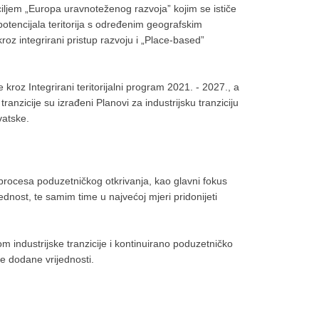
iljem „Europa uravnoteženog razvoja” kojim se ističe
potencijala teritorija s određenim geografskim
 kroz integrirani pristup razvoju i „Place-based”
se kroz Integrirani teritorijalni program 2021. - 2027., a
tranzicije su izrađeni Planovi za industrijsku tranziciju
vatske.
 procesa poduzetničkog otkrivanja, kao glavni fokus
dnost, te samim time u najvećoj mjeri pridonijeti
om industrijske tranzicije i kontinuirano poduzetničko
še dodane vrijednosti.