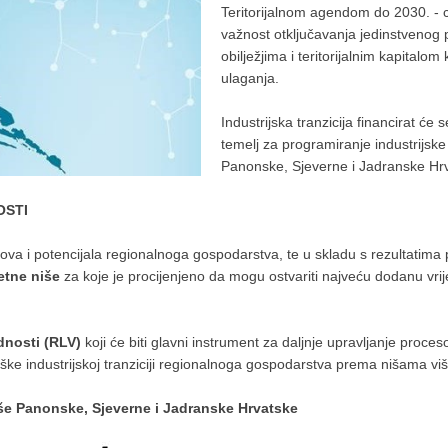
Teritorijalnom agendom do 2030. - c
važnost otključavanja jedinstvenog 
obilježjima i teritorijalnim kapitalom
ulaganja.
Industrijska tranzicija financirat će 
temelj za programiranje industrijske 
Panonske, Sjeverne i Jadranske Hr
OSTI
zova i potencijala regionalnoga gospodarstva, te u skladu s rezultatima
tetne niše
za koje je procijenjeno da mogu ostvariti najveću dodanu vrije
dnosti
(RLV)
koji će biti glavni instrument za daljnje upravljanje proces
rške industrijskoj tranziciji regionalnoga gospodarstva prema nišama vi
 niše Panonske, Sjeverne i Jadranske Hrvatske