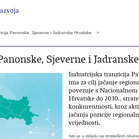
nzicija Panonske, Sjeverne i Jadranske Hrvatske >
 Panonske, Sjeverne i Jadransk
Industrijska tranzicija P
ima za cilj jačanje regio
povezuje s Nacionalnom 
Hrvatske do 2030., strate
konkurentnosti, kroz akti
jačanja pozicije regiona
vrijednosti.
Isto je u skladu sa strateškim okvir