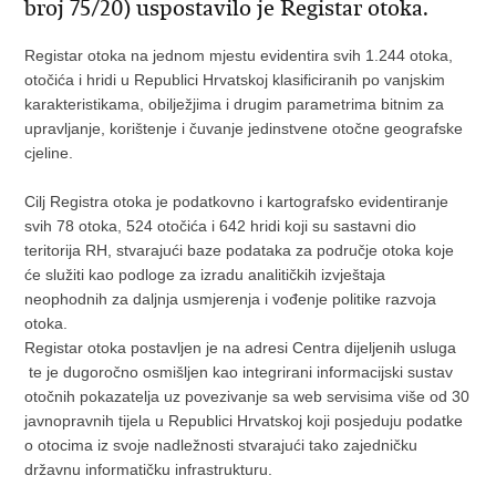
broj 75/20) uspostavilo je Registar otoka.
Registar otoka na jednom mjestu evidentira svih 1.244 otoka,
otočića i hridi u Republici Hrvatskoj klasificiranih po vanjskim
karakteristikama, obilježjima i drugim parametrima bitnim za
upravljanje, korištenje i čuvanje jedinstvene otočne geografske
cjeline.
Cilj Registra otoka je podatkovno i kartografsko evidentiranje
svih 78 otoka, 524 otočića i 642 hridi koji su sastavni dio
teritorija RH, stvarajući baze podataka za područje otoka koje
će služiti kao podloge za izradu analitičkih izvještaja
neophodnih za daljnja usmjerenja i vođenje politike razvoja
otoka.
Registar otoka postavljen je na adresi Centra dijeljenih usluga
te je dugoročno osmišljen kao integrirani informacijski sustav
otočnih pokazatelja uz povezivanje sa web servisima više od 30
javnopravnih tijela u Republici Hrvatskoj koji posjeduju podatke
o otocima iz svoje nadležnosti stvarajući tako zajedničku
državnu informatičku infrastrukturu.