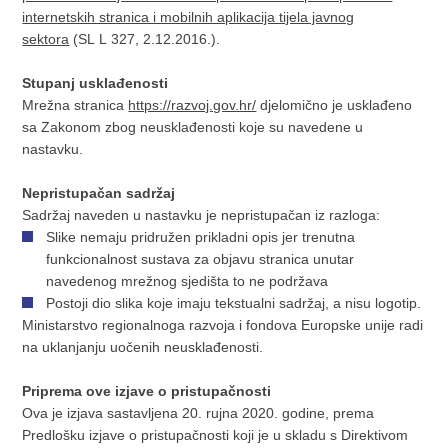
internetskih stranica i mobilnih aplikacija tijela javnog
sektora
(SL L 327, 2.12.2016.).
Stupanj usklađenosti
Mrežna stranica
https://razvoj.gov.hr/
djelomično je usklađeno
sa Zakonom zbog neusklađenosti koje su navedene u
nastavku.
Nepristupačan sadržaj
Sadržaj naveden u nastavku je nepristupačan iz razloga:
Slike nemaju pridružen prikladni opis jer trenutna
funkcionalnost sustava za objavu stranica unutar
navedenog mrežnog sjedišta to ne podržava
Postoji dio slika koje imaju tekstualni sadržaj, a nisu logotip.
Ministarstvo regionalnoga razvoja i fondova Europske unije radi
na uklanjanju uočenih neusklađenosti.
Priprema ove izjave o pristupačnosti
Ova je izjava sastavljena 20. rujna 2020. godine, prema
Predlošku izjave o pristupačnosti koji je u skladu s Direktivom