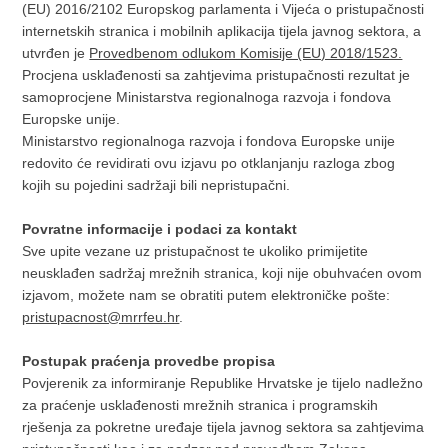
(EU) 2016/2102 Europskog parlamenta i Vijeća o pristupačnosti
internetskih stranica i mobilnih aplikacija tijela javnog sektora, a
utvrđen je
Provedbenom odlukom Komisije (EU) 2018/1523.
Procjena usklađenosti sa zahtjevima pristupačnosti rezultat je
samoprocjene Ministarstva regionalnoga razvoja i fondova
Europske unije.
Ministarstvo regionalnoga razvoja i fondova Europske unije
redovito će revidirati ovu izjavu po otklanjanju razloga zbog
kojih su pojedini sadržaji bili nepristupačni.
Povratne informacije i podaci za kontakt
Sve upite vezane uz pristupačnost te ukoliko primijetite
neusklađen sadržaj mrežnih stranica, koji nije obuhvaćen ovom
izjavom, možete nam se obratiti putem elektroničke pošte:
pristupacnost@mrrfeu.hr
.
Postupak praćenja provedbe propisa
Povjerenik za informiranje Republike Hrvatske je tijelo nadležno
za praćenje usklađenosti mrežnih stranica i programskih
rješenja za pokretne uređaje tijela javnog sektora sa zahtjevima