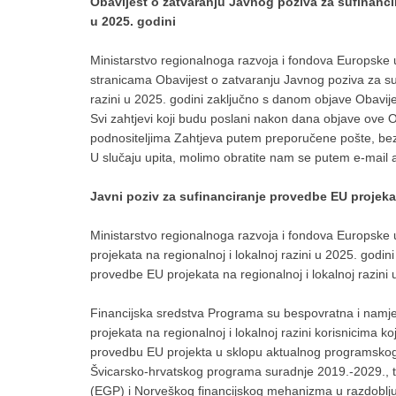
Obavijest o zatvaranju Javnog poziva za sufinancir
u 2025. godini
Ministarstvo regionalnoga razvoja i fondova Europske 
stranicama Obavijest o zatvaranju Javnog poziva za suf
razini u 2025. godini zaključno s danom objave Obavije
Svi zahtjevi koji budu poslani nakon dana objave ove O
podnositeljima Zahtjeva putem preporučene pošte, bez 
U slučaju upita, molimo obratite nam se putem e-mail
Javni poziv za sufinanciranje provedbe EU projekata
Ministarstvo regionalnoga razvoja i fondova Europske 
projekata na regionalnoj i lokalnoj razini u 2025. go
provedbe EU projekata na regionalnoj i lokalnoj razini
Financijska sredstva Programa su bespovratna i namje
projekata na regionalnoj i lokalnoj razini korisnicima k
provedbu EU projekta u sklopu aktualnog programskog 
Švicarsko-hrvatskog programa suradnje 2019.-2029.,
(EGP) i Norveškog financijskog mehanizma u razdoblj