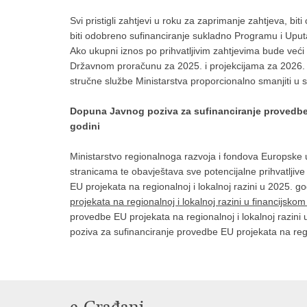
Svi pristigli zahtjevi u roku za zaprimanje zahtjeva, bit
biti odobreno sufinanciranje sukladno Programu i Uputam
Ako ukupni iznos po prihvatljivim zahtjevima bude već
Državnom proračunu za 2025. i projekcijama za 2026. 
stručne službe Ministarstva proporcionalno smanjiti u 
Dopuna Javnog poziva za sufinanciranje provedbe E
godini
Ministarstvo regionalnoga razvoja i fondova Europske 
stranicama te obavještava sve potencijalne prihvatljive
EU projekata na regionalnoj i lokalnoj razini u 2025. 
projekata na regionalnoj i lokalnoj razini u financijsko
provedbe EU projekata na regionalnoj i lokalnoj razini u
poziva za sufinanciranje provedbe EU projekata na regio