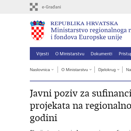
Preskoči
na
glavni
sadržaj
Vijesti
O Ministarstvu
Dokumenti
Pristu
Naslovnica
O Ministarstvu
Djelokrug
Na
Javni poziv za sufinan
projekata na regionalnoj
godini