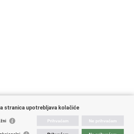
a stranica upotrebljava kolačiće
žni
Prihvaćam
Ne prihvaćam