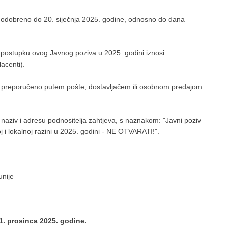
ije odobreno do 20. siječnja 2025. godine, odnosno do dana
u postupku ovog Javnog poziva u 2025. godini iznosi
acenti).
 preporučeno putem pošte, dostavljačem ili osobnom predajom
 naziv i adresu podnositelja zahtjeva, s naznakom: "Javni poziv
 i lokalnoj razini u 2025. godini - NE OTVARATI!".
unije
 1. prosinca 2025. godine.