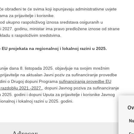
i će obrađeni te će svima koji ispunjavaju administrativne uvjete
a za prijavitelje i korisnike.
i od ukupno raspoloživog iznosa sredstava osiguranih u
i 2027. godinu, ministar ima pravo predložene iznose od strane
skladu s raspoloživim sredstvima.
U projekata na regionalnoj i lokalnoj razini u 2025.
unije dana 8. listopada 2025. objavljuje na svojim mrežnim
 prijavitelje na aktualan Javni poziv za sufinanciranje provedbe
godini o Drugoj dopuni Programa
sufinanciranja provedbe EU
m razdoblju 2021.-2027.
, dopuni Javnog poziva za sufinanciranje
 2025. godini i dopuni Uputa za prijavitelje i korisnike Javnog
nalnoj i lokalnoj razini u 2025. godini.
Ov
Nu