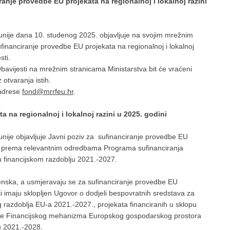
anje provedbe EU projekata na regionalnoj i lokalnoj razini
unije dana 10. studenog 2025. objavljuje na svojim mrežnim
inanciranje provedbe EU projekata na regionalnoj i lokalnoj
sti.
bavijesti na mrežnim stranicama Ministarstva bit će vraćeni
otvaranja istih.
 adrese
fond@mrrfeu.hr
.
 na regionalnoj i lokalnoj razini u 2025. godini
unije objavljuje Javni poziv za sufinanciranje provedbe EU
dini prema relevantnim odredbama Programa sufinanciranja
 u financijskom razdoblju 2021.-2027.
nska, a usmjeravaju se za sufinanciranje provedbe EU
oji imaju sklopljen Ugovor o dodjeli bespovratnih sredstava za
razdoblja EU-a 2021.-2027., projekata financiranih u sklopu
 te Financijskog mehanizma Europskog gospodarskog prostora
u 2021.-2028.