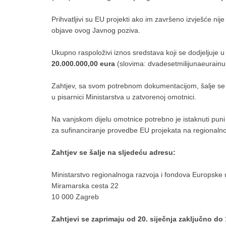
Prihvatljivi su EU projekti ako im završeno izvješće n
objave ovog Javnog poziva.
Ukupno raspoloživi iznos sredstava koji se dodjeljuje 
20.000.000,00 eura
(slovima: dvadesetmilijunaeurainul
Zahtjev, sa svom potrebnom dokumentacijom, šalje se
u pisarnici Ministarstva u zatvorenoj omotnici.
Na vanjskom dijelu omotnice potrebno je istaknuti puni
za sufinanciranje provedbe EU projekata na regionalnoj
Zahtjev se šalje na sljedeću adresu:
Ministarstvo regionalnoga razvoja i fondova Europske 
Miramarska cesta 22
10 000 Zagreb
Zahtjevi se zaprimaju od 20. siječnja zaključno do