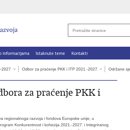
p informacijama
Istaknute teme
Kontakti
.-2027.
Odbor za praćenje PKK i ITP 2021.-2027.
Održane sj
dbora za praćenje PKK i
va regionalnoga razvoja i fondova Europske unije, u
a Program Konkurentnost i kohezija 2021.-2027. i Integriranog