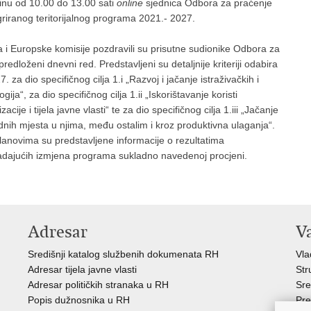
minu od 10.00 do 13.00 sati
online
sjednica Odbora za praćenje
riranog teritorijalnog programa 2021.- 2027.
a i Europske komisije pozdravili su prisutne sudionike Odbora za
edloženi dnevni red. Predstavljeni su detaljnije kriteriji odabira
za dio specifičnog cilja 1.i „Razvoj i jačanje istraživačkih i
ja“, za dio specifičnog cilja 1.ii „Iskorištavanje koristi
ije i tijela javne vlasti“ te za dio specifičnog cilja 1.iii „Jačanje
dnih mjesta u njima, među ostalim i kroz produktivna ulaganja“.
 članovima su predstavljene informacije o rezultatima
padajućih izmjena programa sukladno navedenoj procjeni.
Adresar
V
Središnji katalog službenih dokumenata RH
Vla
Adresar tijela javne vlasti
Str
Adresar političkih stranaka u RH
Sre
Popis dužnosnika u RH
Pre