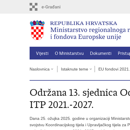
Preskoči
na
glavni
sadržaj
Vijesti
O Ministarstvu
Dokumenti
Pristu
Naslovnica
Istaknute teme
EU fondovi 2021
Održana 13. sjednica O
ITP 2021.-2027.
Dana 25. ožujka 2025. godine u organizaciji Ministarst
svojstvu Koordinacijskog tijela i Upravljačkog tijela z