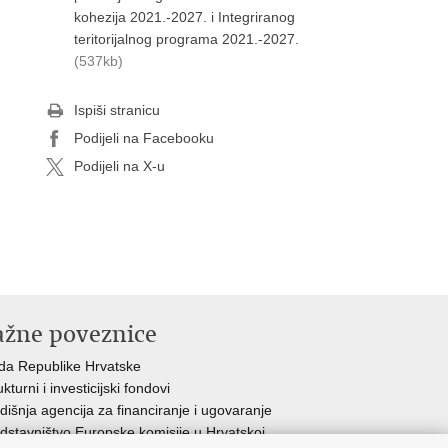
kohezija 2021.-2027. i Integriranog
teritorijalnog programa 2021.-2027.
(537kb)
Ispiši stranicu
Podijeli na Facebooku
Podijeli na X-u
ažne poveznice
da Republike H
rvatske
ukturni i investicijski fondovi
dišnja agencija za financiranje i ugovaranje
dstavništvo Europske komisije u Hrvatskoj