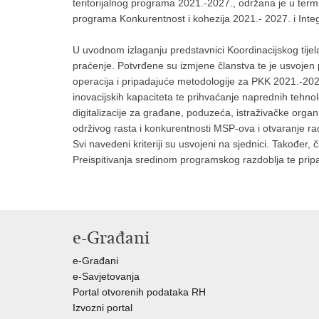
teritorijalnog programa 2021.-2027., održana je u ter
programa Konkurentnost i kohezija 2021.- 2027. i Integ
U uvodnom izlaganju predstavnici Koordinacijskog tijel
praćenje. Potvrđene su izmjene članstva te je usvojen pr
operacija i pripadajuće metodologije za PKK 2021.-2027. 
inovacijskih kapaciteta te prihvaćanje naprednih tehnologi
digitalizacije za građane, poduzeća, istraživačke organizac
održivog rasta i konkurentnosti MSP-ova i otvaranje ra
Svi navedeni kriteriji su usvojeni na sjednici. Također,
Preispitivanja sredinom programskog razdoblja te pri
e-Građani
e-Građani
e-Savjetovanja
Portal otvorenih podataka RH
Izvozni portal