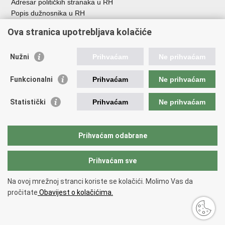
Adresar političkih stranaka u RH
Popis dužnosnika u RH
Besplatni telefoni javne uprave
Ova stranica upotrebljava kolačiće
Pozivi za žurnu pomoć
Važne poveznice
Nužni
Prihvaćam
Ne prihvaćam
Vlada Republike H
rvatske
Funkcionalni
Prihvaćam
Ne prihvaćam
Strukturni i investicijski fondovi
Središnja agencija za financiranje i ugovaranje
Statistički
Prihvaćam
Ne prihvaćam
Predstavništvo Europske komisije u Hrvatskoj
Europska komisija
Europski parlament
Prihvaćam odabrane
Prihvaćam sve
Povratak na vrh
Copyright © 2026 Ministarstvo regionalnoga razvoja i fondova Europske
Na ovoj mrežnoj stranci koriste se kolačići. Molimo Vas da
unije.
pročitate
Obavijest o kolačićima.
Uvjeti korištenja
.
Izjava o pristupačnosti
.