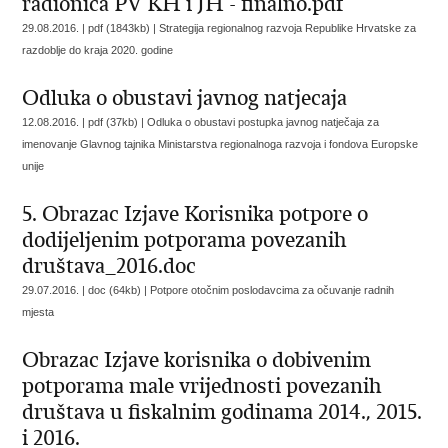
radionica PV KH i JH - finalno.pdf
29.08.2016. | pdf (1843kb) |
Strategija regionalnog razvoja Republike Hrvatske za
razdoblje do kraja 2020. godine
Odluka o obustavi javnog natjecaja
12.08.2016. | pdf (37kb) |
Odluka o obustavi postupka javnog natječaja za
imenovanje Glavnog tajnika Ministarstva regionalnoga razvoja i fondova Europske
unije
5. Obrazac Izjave Korisnika potpore o
dodijeljenim potporama povezanih
društava_2016.doc
29.07.2016. | doc (64kb) |
Potpore otočnim poslodavcima za očuvanje radnih
mjesta
Obrazac Izjave korisnika o dobivenim
potporama male vrijednosti povezanih
društava u fiskalnim godinama 2014., 2015.
i 2016.