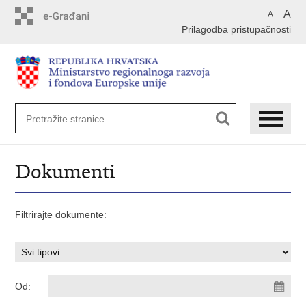
Preskoči
A
A
na
Prilagodba pristupačnosti
glavni
sadržaj
Dokumenti
Filtrirajte dokumente:
Od: