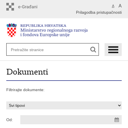
Preskoči
A
A
na
Prilagodba pristupačnosti
glavni
sadržaj
Dokumenti
Filtrirajte dokumente:
Od: