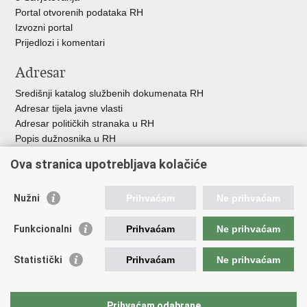
Portal otvorenih podataka RH
Izvozni portal
Prijedlozi i komentari
Adresar
Središnji katalog službenih dokumenata RH
Adresar tijela javne vlasti
Adresar političkih stranaka u RH
Popis dužnosnika u RH
Besplatni telefoni javne uprave
Ova stranica upotrebljava kolačiće
Pozivi za žurnu pomoć
Važne poveznice
Nužni
Prihvaćam
Ne prihvaćam
Vlada Republike H
rvatske
Funkcionalni
Prihvaćam
Ne prihvaćam
Strukturni i investicijski fondovi
Središnja agencija za financiranje i ugovaranje
Statistički
Prihvaćam
Ne prihvaćam
Predstavništvo Europske komisije u Hrvatskoj
Europska komisija
Europski parlament
Prihvaćam odabrane