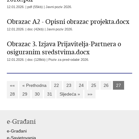
12.01.2026. | pdf (55kb) |
Javni poziv 2026.
Obrazac A2 - Opisni obrazac projekta.docx
12.01.2026. | doc (42kb) |
Javni poziv 2026.
Obrazac 3. Izjava Prijavitelja-Partnera o
osiguranim sredstvima.docx
12.01.2026. | doc (128kb) |
Poziv za pred-odabir 2026.
««
« Prethodna
22
23
24
25
26
27
28
29
30
31
Sljedeća »
»»
e-Građani
e-Građani
e-Savjetovanja